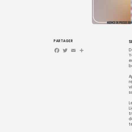
PARTAGER
S
Facebook
Twitter
Email
D
Y
e
b
‎
r
v
s
‎
L
t
d
t