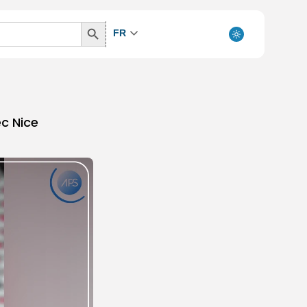
Search
FR
Button
c Nice ‎