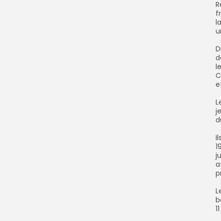
‎
f
l
u
‎
d
l
C
e
‎
j
d
‎
1
j
a
p
‎
b
11