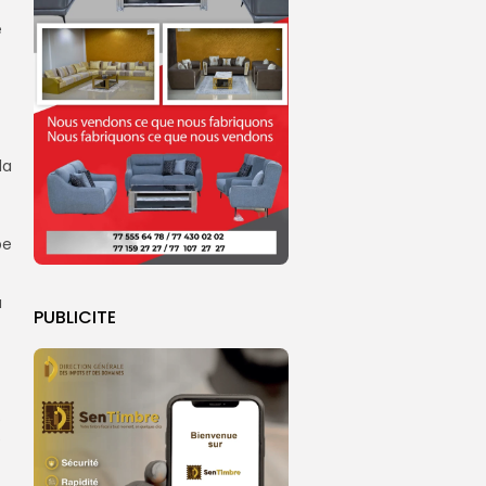
e
da
pe
à
PUBLICITE
e
e