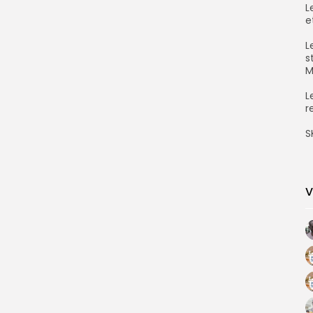
‎
et
‎
s
M
‎
r
‎
V