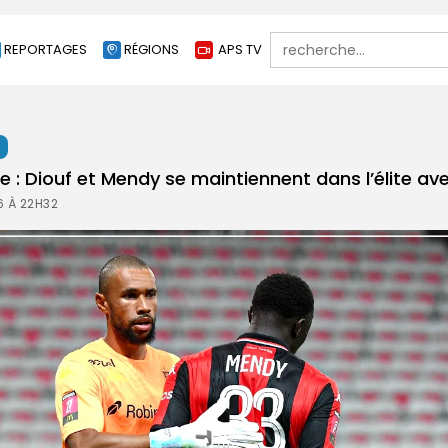
Search
REPORTAGES
RÉGIONS
APS TV
for:
t
se : Diouf et Mendy se maintiennent dans l’élite ave
6 À 22H32