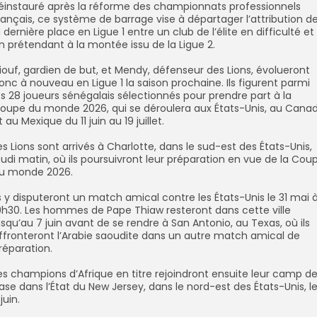
Réinstauré après la réforme des championnats professionnels
rançais, ce système de barrage vise à départager l’attribution d
a dernière place en Ligue 1 entre un club de l’élite en difficulté et
n prétendant à la montée issu de la Ligue 2.
Diouf, gardien de but, et Mendy, défenseur des Lions, évolueront
onc à nouveau en Ligue 1 la saison prochaine. Ils figurent parmi
es 28 joueurs sénégalais sélectionnés pour prendre part à la
oupe du monde 2026, qui se déroulera aux États-Unis, au Cana
t au Mexique du 11 juin au 19 juillet.
Les Lions sont arrivés à Charlotte, dans le sud-est des États-Unis,
eudi matin, où ils poursuivront leur préparation en vue de la Cou
u monde 2026.
Ils y disputeront un match amical contre les États-Unis le 31 mai 
9h30. Les hommes de Pape Thiaw resteront dans cette ville
usqu’au 7 juin avant de se rendre à San Antonio, au Texas, où ils
ffronteront l’Arabie saoudite dans un autre match amical de
réparation.
Les champions d’Afrique en titre rejoindront ensuite leur camp d
ase dans l’État du New Jersey, dans le nord-est des États-Unis, l
 juin.