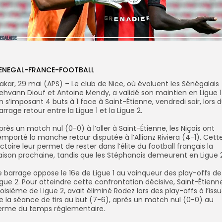
ENEGAL-FRANCE-FOOTBALL
akar, 29 mai (APS) – Le club de Nice, où évoluent les Sénégalais
ehvann Diouf et Antoine Mendy, a validé son maintien en Ligue 1
n s’imposant 4 buts à 1 face à Saint-Étienne, vendredi soir, lors 
arrage retour entre la Ligue 1 et la Ligue 2.
Après un match nul (0-0) à l’aller à Saint-Étienne, les Niçois ont
emporté la manche retour disputée à l’Allianz Riviera (4-1). Cett
ictoire leur permet de rester dans l’élite du football français la
aison prochaine, tandis que les Stéphanois demeurent en Ligue 2
Le barrage oppose le 16e de Ligue 1 au vainqueur des play-offs de
igue 2. Pour atteindre cette confrontation décisive, Saint-Étienn
roisième de Ligue 2, avait éliminé Rodez lors des play-offs à l’iss
e la séance de tirs au but (7-6), après un match nul (0-0) au
erme du temps réglementaire.