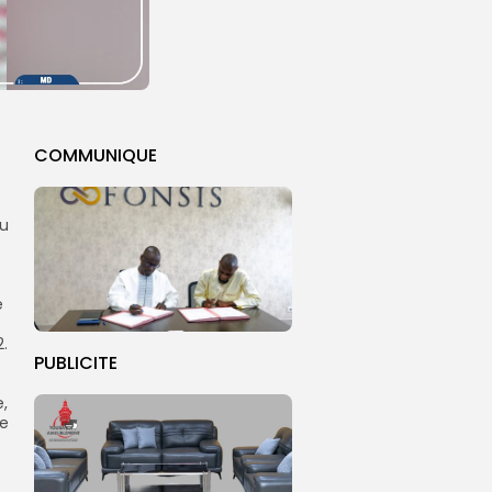
COMMUNIQUE
du
e
.
PUBLICITE
e,
ue