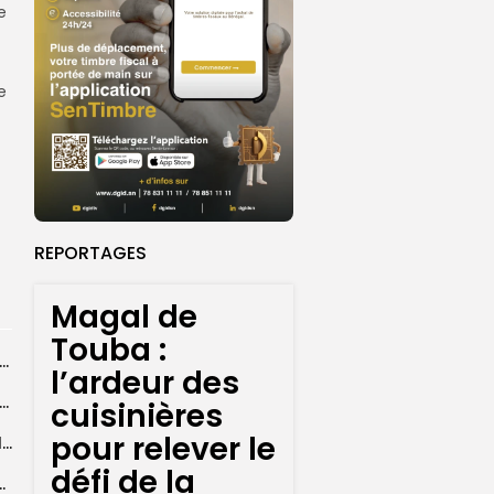
e
e
REPORTAGES
Magal de
Touba :
agal de Touba : une centaine de gendarmes mobilisés sur les...
l’ardeur des
de Touba : l’appel à la prudence de la Police sur...
cuisinières
pour relever le
Magal de Touba : plus de 4.800 policiers déployés pour sécuriser les...
défi de la
sa collaboration avec la gendarmerie, sur...