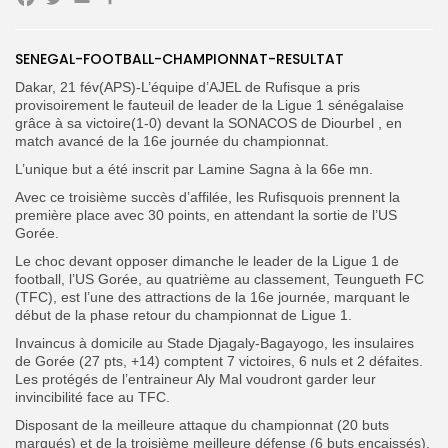
Facebook
Twitter
Email
SENEGAL-FOOTBALL-CHAMPIONNAT-RESULTAT
Search
Search
for:
Button
Dakar, 21 fév(APS)-L’équipe d’AJEL de Rufisque a pris
provisoirement le fauteuil de leader de la Ligue 1 sénégalaise
FR
grâce à sa victoire(1-0) devant la SONACOS de Diourbel , en
match avancé de la 16e journée du championnat.
L’unique but a été inscrit par Lamine Sagna à la 66e mn.
Avec ce troisième succès d’affilée, les Rufisquois prennent la
première place avec 30 points, en attendant la sortie de l’US
Gorée.
Le choc devant opposer dimanche le leader de la Ligue 1 de
football, l’US Gorée, au quatrième au classement, Teungueth FC
(TFC), est l’une des attractions de la 16e journée, marquant le
début de la phase retour du championnat de Ligue 1.
Invaincus à domicile au Stade Djagaly-Bagayogo, les insulaires
de Gorée (27 pts, +14) comptent 7 victoires, 6 nuls et 2 défaites.
Les protégés de l’entraineur Aly Mal voudront garder leur
invincibilité face au TFC.
Disposant de la meilleure attaque du championnat (20 buts
marqués) et de la troisième meilleure défense (6 buts encaissés),