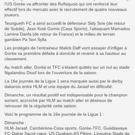
l’US Gorée va affronter des Rufisquois qui ont renforcé leur
effectif lors du mercato avec le recrutement de quatre nouveaux
joueurs.
Teungueth FC a ainsi accueilli le défenseur Sidy Sow (de retour
de Suède), Jean Koté Gomis (Casa Sports), l’attaquant Mamadou
Lamine Danfa (de retour de France) et le milieu de terrain
gambien Pa Sori Sylla.
Les protégés de l’entraineur Malick Daff vont essayer d’infliger à
Gorée sa première défaite à domicile et revenir à sa hauteur au
classement.
Au match aller, Gorée et TFC s’étaient quittés sur un nul au stade
Ngalandou Diouf lors de l’ouverture de la saison.
La 16e journée de la Ligue 1 sera marquée aussi par le derby
dakarois entre HLM et une équipe du Jaraaf en difficulté.
Dimanche, un résultat positif est indispensable pour le champion
sortant, accroché par HLM au match aller et désireux de
retrouver de la régularité cette saison.
Voici le programme de la 16e journée de la Ligue 1 :
Dimanche :
HLM-Jaraaf, Cambèrène-Casa sports, Gorée-TFC, Guédiawaye
FC-Dakar Sacré cœur, US Ouakam-AS Pikine, Linguère-Stade de