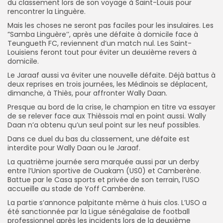
du classement lors de son voyage à Saint-Louis pour
rencontrer la Linguère.
Mais les choses ne seront pas faciles pour les insulaires. Les
”Samba Linguère’’, après une défaite à domicile face à
Teungueth FC, reviennent d’un match nul. Les Saint-
Louisiens feront tout pour éviter un deuxième revers à
domicile.
Le Jaraaf aussi va éviter une nouvelle défaite. Déjà battus à
deux reprises en trois journées, les Médinois se déplacent,
dimanche, à Thiès, pour affronter Wally Daan.
Presque au bord de la crise, le champion en titre va essayer
de se relever face aux Thièssois mal en point aussi. Wally
Daan n’a obtenu qu’un seul point sur les neuf possibles.
Dans ce duel du bas du classement, une défaite est
interdite pour Wally Daan ou le Jaraaf.
La quatrième journée sera marquée aussi par un derby
entre l’Union sportive de Ouakam (US0) et Camberène.
Battue par le Casa sports et privée de son terrain, l’USO
accueille au stade de Yoff Camberène.
La partie s’annonce palpitante même à huis clos. L’USO a
été sanctionnée par la Ligue sénégalaise de football
professionnel après les incidents lors de la deuxième