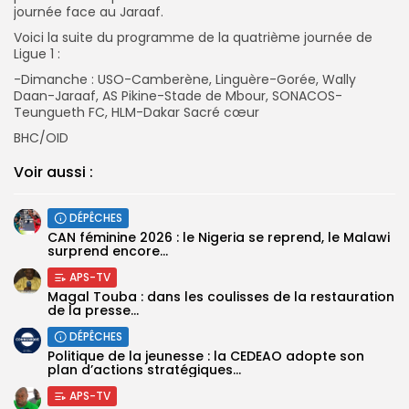
journée face au Jaraaf.
Voici la suite du programme de la quatrième journée de
Ligue 1 :
-Dimanche : USO-Camberène, Linguère-Gorée, Wally
Daan-Jaraaf, AS Pikine-Stade de Mbour, SONACOS-
Teungueth FC, HLM-Dakar Sacré cœur
BHC/OID
Voir aussi :
DÉPÊCHES
‎CAN féminine 2026 : le Nigeria se reprend, le Malawi
surprend encore...
APS-TV
Magal Touba : dans les coulisses de la restauration
de la presse...
DÉPÊCHES
Politique de la jeunesse : la CEDEAO adopte son
plan d’actions stratégiques...
APS-TV