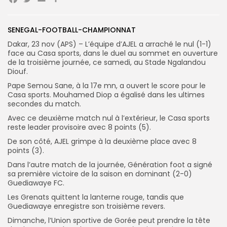
Facebook
Twitter
Email
Partager
SENEGAL-FOOTBALL-CHAMPIONNAT
Search
Search
for:
Button
Dakar, 23 nov (APS) – L’équipe d’AJEL a arraché le nul (1-1)
face au Casa sports, dans le duel au sommet en ouverture
de la troisième journée, ce samedi, au Stade Ngalandou
FR
Diouf.
Pape Semou Sane, à la 17e mn, a ouvert le score pour le
Casa sports. Mouhamed Diop a égalisé dans les ultimes
secondes du match.
Avec ce deuxième match nul à l’extérieur, le Casa sports
reste leader provisoire avec 8 points (5).
De son côté, AJEL grimpe à la deuxième place avec 8
points (3).
Dans l’autre match de la journée, Génération foot a signé
sa première victoire de la saison en dominant (2-0)
Guediawaye FC.
Les Grenats quittent la lanterne rouge, tandis que
Guediawaye enregistre son troisième revers.
Dimanche, l’Union sportive de Gorée peut prendre la tête