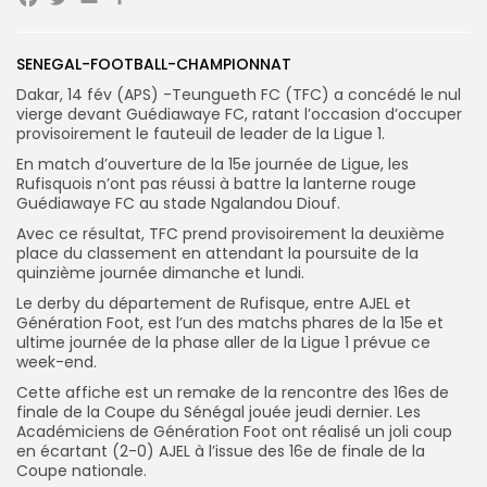
Facebook
Twitter
Email
Search
Search
SENEGAL-FOOTBALL-CHAMPIONNAT
for:
Button
Dakar, 14 fév (APS) -Teungueth FC (TFC) a concédé le nul
vierge devant Guédiawaye FC, ratant l’occasion d’occuper
FR
provisoirement le fauteuil de leader de la Ligue 1.
En match d’ouverture de la 15e journée de Ligue, les
Rufisquois n’ont pas réussi à battre la lanterne rouge
Guédiawaye FC au stade Ngalandou Diouf.
Avec ce résultat, TFC prend provisoirement la deuxième
place du classement en attendant la poursuite de la
quinzième journée dimanche et lundi.
Le derby du département de Rufisque, entre AJEL et
Génération Foot, est l’un des matchs phares de la 15e et
ultime journée de la phase aller de la Ligue 1 prévue ce
week-end.
Cette affiche est un remake de la rencontre des 16es de
finale de la Coupe du Sénégal jouée jeudi dernier. Les
Académiciens de Génération Foot ont réalisé un joli coup
en écartant (2-0) AJEL à l’issue des 16e de finale de la
Coupe nationale.