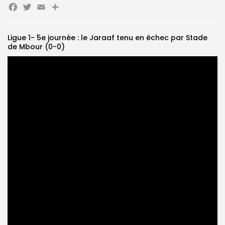
Facebook
Twitter
Email
Partager
Search
Search
for:
Button
Ligue 1- 5e journée : le Jaraaf tenu en échec par Stade
de Mbour (0-0)
FR