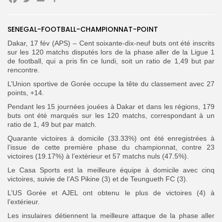
Facebook
Twitter
Email
Partager
Search
Search
SENEGAL-FOOTBALL-CHAMPIONNAT-POINT
for:
Button
Dakar, 17 fév (APS) – Cent soixante-dix-neuf buts ont été inscrits
FR
sur les 120 matchs disputés lors de la phase aller de la Ligue 1
de football, qui a pris fin ce lundi, soit un ratio de 1,49 but par
rencontre.
L’Union sportive de Gorée occupe la tête du classement avec 27
points, +14.
Pendant les 15 journées jouées à Dakar et dans les régions, 179
buts ont été marqués sur les 120 matchs, correspondant à un
ratio de 1, 49 but par match.
Quarante victoires à domicile (33.33%) ont été enregistrées à
l’issue de cette première phase du championnat, contre 23
victoires (19.17%) à l’extérieur et 57 matchs nuls (47.5%).
Le Casa Sports est la meilleure équipe à domicile avec cinq
victoires, suivie de l’AS Pikine (3) et de Teungueth FC (3).
L’US Gorée et AJEL ont obtenu le plus de victoires (4) à
l’extérieur.
Les insulaires détiennent la meilleure attaque de la phase aller