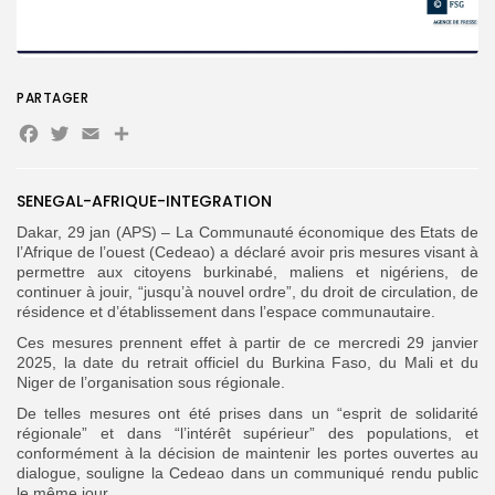
PARTAGER
Search
Search
Facebook
Twitter
Email
Partager
for:
Button
FR
SENEGAL-AFRIQUE-INTEGRATION
Dakar, 29 jan (APS) – La Communauté économique des Etats de
l’Afrique de l’ouest (Cedeao) a déclaré avoir pris mesures visant à
permettre aux citoyens burkinabé, maliens et nigériens, de
continuer à jouir, “jusqu’à nouvel ordre”, du droit de circulation, de
résidence et d’établissement dans l’espace communautaire.
Ces mesures prennent effet à partir de ce mercredi 29 janvier
2025, la date du retrait officiel du Burkina Faso, du Mali et du
Niger de l’organisation sous régionale.
De telles mesures ont été prises dans un “esprit de solidarité
régionale” et dans “l’intérêt supérieur” des populations, et
conformément à la décision de maintenir les portes ouvertes au
dialogue, souligne la Cedeao dans un communiqué rendu public
le même jour.