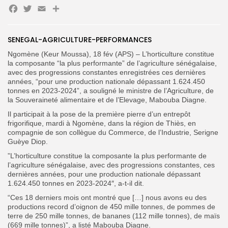
Facebook
Twitter
Email
Partager
Search
Search
for:
SENEGAL-AGRICULTURE-PERFORMANCES
Button
Ngomène (Keur Moussa), 18 fév (APS) – L’horticulture constitue
FR
la composante “la plus performante” de l’agriculture sénégalaise,
avec des progressions constantes enregistrées ces dernières
années, “pour une production nationale dépassant 1.624.450
tonnes en 2023-2024”, a souligné le ministre de l’Agriculture, de
la Souveraineté alimentaire et de l’Elevage, Mabouba Diagne.
Il participait à la pose de la première pierre d’un entrepôt
frigorifique, mardi à Ngomène, dans la région de Thiès, en
compagnie de son collègue du Commerce, de l’Industrie, Serigne
Guèye Diop.
”L’horticulture constitue la composante la plus performante de
l’agriculture sénégalaise, avec des progressions constantes, ces
dernières années, pour une production nationale dépassant
1.624.450 tonnes en 2023-2024″, a-t-il dit.
“Ces 18 derniers mois ont montré que […] nous avons eu des
productions record d’oignon de 450 mille tonnes, de pommes de
terre de 250 mille tonnes, de bananes (112 mille tonnes), de maïs
(669 mille tonnes)”, a listé Mabouba Diagne.