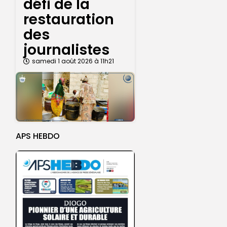
défi de la
restauration
des
journalistes
samedi 1 août 2026 à 11h21
APS HEBDO