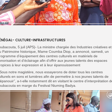
ÉNÉGAL- CULTURE-INFRASTRUCTURES
oubacouta, 5 juil (APS)- La ministre chargée des Industries créatives et
u Patrimoine historique, Mame Coumba Diop, a annoncé, samedi, un
rogramme d’équipement des centres culturels en matériels de
onorisation et d’éclairage afin d’offrir aux jeunes talents des espaces
ropices à leur expression et à leur épanouissement
 Sous notre magistère, nous essayerons de doter tous les centres
ulturels en sons et lumières afin de permettre à nos jeunes talents de
’épanouir”, a-t-elle notamment dit en visitant le centre d’interprétation d
oubacouta en marge du Festival Niuming Badya.