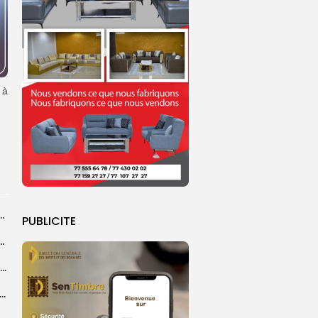
 à
 la CEDEAO adopte son plan d’actions stratégiques...
PUBLICITE
ba : La CSU au plus près des pèlerins
Magal 2026 : près de 20 000 pèlerins transportés vers Touba en...
 l’accès à l’eau, une préoccupation majeure avant le Grand Magal