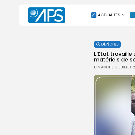
ACTUALITES
POLITIQUE
DÉPÊCHES
SOCIÉTÉ
L’Etat travail
ÉCONOMIE
matériels de so
CULTURE
DIMANCHE 5 JUILLET 
SPORT
ENVIRONNEMENT
INTERNATIONAL
AGENDA
SANTE