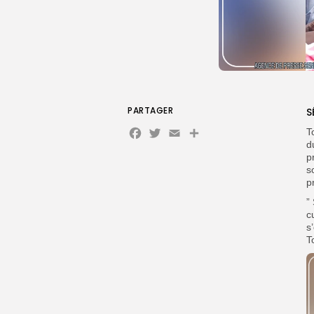
PARTAGER
S
Facebook
Twitter
Email
Partager
T
d
p
s
p
”
c
s
T