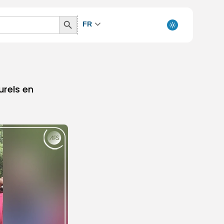
Search
FR
Button
urels en