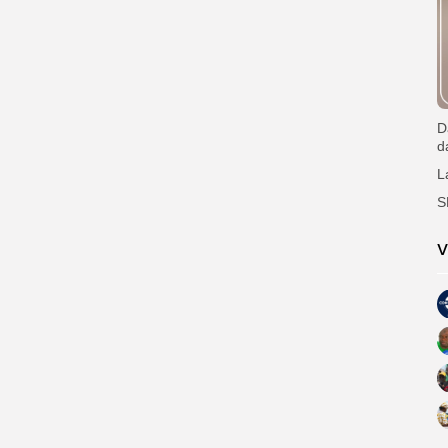
D
d
L
S
V