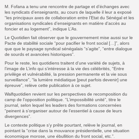
M. Fofana a tenu une rencontre de partage et d’échanges avec
les syndicats d’enseignants, au cours de laquelle il leur a exposé
“les principaux axes de collaboration entre l’Etat du Sénégal et les
organisations syndicales d’enseignants en matière d’accès au
foncier et au logement”, indique L’As.
Le Quotidien fait observer que le gouvernement mise aussi sur le
Pacte de stabilité sociale “pour pacifier le front social […]”, alors
que que le paysage syndical sénégalais “s’agite”, “entre dialogue
de sourds et avancées historiques”.
Pour le reste, les quotidiens traitent d’une variété de sujets, à
l’image de L’info qui s’intéresse à la vie des célébrités, “Entre
privilège et vulnérabilité, la pression permanente et la vie sous
surveillance”, “la lumière médiatique [peut parfois devenir] une
épreuve”, relève cette publication à ce sujet.
Walfquotidien revient sur les perspectives de recomposition du
camp de l’opposition politique. “L’impossibilité unité”, titre le
journal, selon lequel les leaders des formations concernées
“peinent à s’organiser autour de l’essentiel à cause de leurs
divergences”.
Le contexte politique s’y prête pourtant, relève le journal, en
pointant la “crise dans la mouvance présidentielle, une situation
économique morose, une ébullition du front social, etc.”.