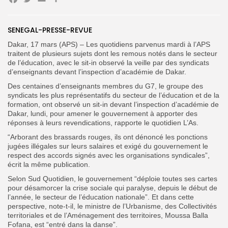
Facebook
Twitter
Email
Partager
SENEGAL-PRESSE-REVUE
Search
Search
Dakar, 17 mars (APS) – Les quotidiens parvenus mardi à l’APS
for:
Button
traitent de plusieurs sujets dont les remous notés dans le secteur
de l’éducation, avec le sit-in observé la veille par des syndicats
FR
d’enseignants devant l’inspection d’académie de Dakar.
Des centaines d’enseignants membres du G7, le groupe des
syndicats les plus représentatifs du secteur de l’éducation et de la
formation, ont observé un sit-in devant l’inspection d’académie de
Dakar, lundi, pour amener le gouvernement à apporter des
réponses à leurs revendications, rapporte le quotidien L’As.
“Arborant des brassards rouges, ils ont dénoncé les ponctions
jugées illégales sur leurs salaires et exigé du gouvernement le
respect des accords signés avec les organisations syndicales”,
écrit la même publication.
Selon Sud Quotidien, le gouvernement “déploie toutes ses cartes
pour désamorcer la crise sociale qui paralyse, depuis le début de
l’année, le secteur de l’éducation nationale”. Et d
ans cette
perspective, note-t-il, le ministre de l’Urbanisme, des Collectivités
territoriales et de l’Aménagement des territoires, Moussa Balla
Fofana, est “entré dans la danse”.