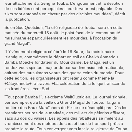
leur attachement à Serigne Touba. L’engouement et la dévotion
de ces fidèles sont perceptibles. Leur ferveur est palpable. Des
zikrs sont entonnés en chœur par des disciples mourides’’, décrit
la publication.
Selon Sud Quotidien, ‘’la cité religieuse de Touba, sera en cette
matinée du mercredi 13 août, le point focal de la communauté
musulmane et particulièrement les mourides, à l’occasion du
grand Magal’’.
‘’L’événement religieux célébré le 18 Safar, du mois lunaire
islamique, commémore le départ en exil de Cheikh Ahmadou
Bamba Mbacké fondateur du Mouridisme. Le Magal est un
rendez-vous spirituel majeur de par sa dimension internationale,
attirant des musulmans venus des quatre coins du monde. Pour
cette édition, les organisateurs ont retenu comme thème la
+Citoyenneté+, à travers +La célébration de la foi qui transcende
les frontières’’, écrit Sud.
”Tout pour Bamba !’’, s’exclame WalfQuotidien. Le journal signale,
par exemple, qu’à la veille du Grand Magal de Touba, ‘’la gare
routière des Baux Maraîchers de Pikine ne désemplit pas. Dès les
premières heures de la matinée, des milliers de pèlerins affluent,
sacs au dos ou valises. Les appels des rabatteurs se mêlent au
vrombissement des moteurs de cars et bus de transport prêts à
prendre la route. Tous convergent vers la ville religieuse de Touba