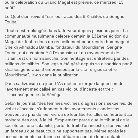
où la célébration du Grand Magal est prévue, ce mercredi 13
août’’.
Le Quotidien revient ‘’sur les traces des 8 Khalifes de Serigne
Touba’’.
”Touba est replongée dans la ferveur depuis plusieurs jours. La
communauté musulmane célèbre demain la 131ème édition du
Magal de Touba dans un recueillement pour rendre hommage à
Cheikh Ahmadou Bamba, fondateur du Mouridisme. Serigne
Touba, qui a contribué à l’expansion et au rayonnement de
l’islam, est un nom sanctifié. Son héritage est entretenu par des
millions de talibés. Son legs a été géré depuis sa disparition par 8
khalifes généraux. 8 empreintes sur la cité religieuse et le
Mouridisme”, lit-on dans la publication.
Dans sa livraison du jour, L’As met en exergue la question de
l’avortement médicalisé en cas viol ou d’inceste et titre :
‘’L’inconséquence du Sénégal’’.
Selon le journal, ”des femmes victimes d’agressions sexuelles, de
viol et d’inceste, s’adonnent à des avortements clandestins.
Souvent au prix de leur vie ou de leur liberté. Elles se heurtent au
moindre des cas, à la loi. Simplement parce que le tribunal de la
société est une calamité, porter le fruit d’un inceste, d’un viol est
un fardeau que beaucoup ne supportent pas. Même après les
accouchements, certaines se débarrassent de leurs enfants’’.