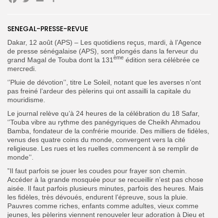
Facebook
Twitter
Email
Partager
SENEGAL-PRESSE-REVUE
Dakar, 12 août (APS) – Les quotidiens reçus, mardi, à l’Agence
Search
Search
for:
de presse sénégalaise (APS), sont plongés dans la ferveur du
Button
ème
grand Magal de Touba dont la 131
édition sera célébrée ce
mercredi.
FR
‘’Pluie de dévotion’’, titre Le Soleil, notant que les averses n’ont
pas freiné l’ardeur des pèlerins qui ont assailli la capitale du
mouridisme.
Le journal relève qu’à 24 heures de la célébration du 18 Safar,
‘’Touba vibre au rythme des panégyriques de Cheikh Ahmadou
Bamba, fondateur de la confrérie mouride. Des milliers de fidèles,
venus des quatre coins du monde, convergent vers la cité
religieuse. Les rues et les ruelles commencent à se remplir de
monde’’.
”Il faut parfois se jouer les coudes pour frayer son chemin.
Accéder à la grande mosquée pour se recueillir n’est pas chose
aisée. Il faut parfois plusieurs minutes, parfois des heures. Mais
les fidèles, très dévoués, endurent l’épreuve, sous la pluie.
Pauvres comme riches, enfants comme adultes, vieux comme
jeunes, les pèlerins viennent renouveler leur adoration à Dieu et