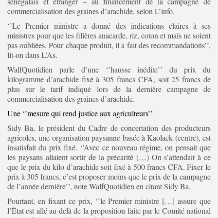
sénégalais et étranger – au financement de la campagne de
commercialisation des graines d’arachide, selon L’info.
‘’Le Premier ministre a donné des indications claires à ses
ministres pour que les filières anacarde, riz, coton et maïs ne soient
pas oubliées. Pour chaque produit, il a fait des recommandations’’,
lit-on dans L’As.
WalfQuotidien parle d’une ‘’hausse inédite’’ du prix du
kilogramme d’arachide fixé à 305 francs CFA, soit 25 francs de
plus sur le tarif indiqué lors de la dernière campagne de
commercialisation des graines d’arachide.
Une ‘’mesure qui rend justice aux agriculteurs’’
Sidy Ba, le président du Cadre de concertation des producteurs
agricoles, une organisation paysanne basée à Kaolack (centre), est
insatisfait du prix fixé. ‘’Avec ce nouveau régime, on pensait que
les paysans allaient sortir de la précarité (…) On s’attendait à ce
que le prix du kilo d’arachide soit fixé à 500 francs CFA. Fixer le
prix à 305 francs, c’est proposer moins que le prix de la campagne
de l’année dernière’’, note WalfQuotidien en citant Sidy Ba.
Pourtant, en fixant ce prix, ‘’le Premier ministre […] assure que
l’État est allé au-delà de la proposition faite par le Comité national