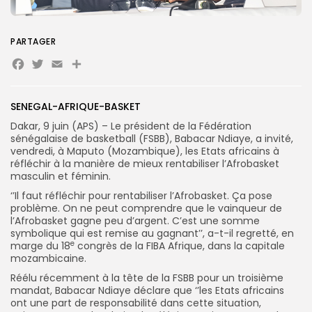
Search
Search
PARTAGER
for:
Button
Facebook
Twitter
Email
Partager
FR
SENEGAL-AFRIQUE-BASKET
Dakar, 9 juin (APS) – Le président de la Fédération
sénégalaise de basketball (FSBB), Babacar Ndiaye, a invité,
vendredi, à Maputo (Mozambique), les Etats africains à
réfléchir à la manière de mieux rentabiliser l’Afrobasket
masculin et féminin.
‘’Il faut réfléchir pour rentabiliser l’Afrobasket. Ça pose
problème. On ne peut comprendre que le vainqueur de
l’Afrobasket gagne peu d’argent. C’est une somme
symbolique qui est remise au gagnant’’, a-t-il regretté, en
e
marge du 18
congrès de la FIBA Afrique, dans la capitale
mozambicaine.
Réélu récemment à la tête de la FSBB pour un troisième
mandat, Babacar Ndiaye déclare que ‘’les Etats africains
ont une part de responsabilité dans cette situation,