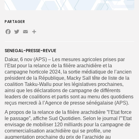
PARTAGER
Facebook
Twitter
Email
Partager
Search
Search
for:
Button
FR
SENEGAL-PRESSE-REVUE
Dakar, 6 nov (APS) – Les mesures agricoles prises par
l’Etat pour la relance de la filière arachidière et la
campagne horticole 2024, la sortie médiatique de l’ancien
président de la République, Macky Sall tête de liste de la
coalition Takku-Wallu pour les législatives prochaines,
ainsi que les déclarations de campagne de différents
leaders de coalitions et partis sont au menu des quotidiens
reçus mercredi à l’Agence de presse sénégalaise (APS).
A propos de la relance de la filière arachidière ”l’Etat force
le passage”, affiche Sud Quotidien. Selon le journal l”’Etat
envisage de mobiliser 120 milliards pour la campagne de
commercialisation arachidière qui se profile, une
augmentation prochaine du prix de l’arachide au