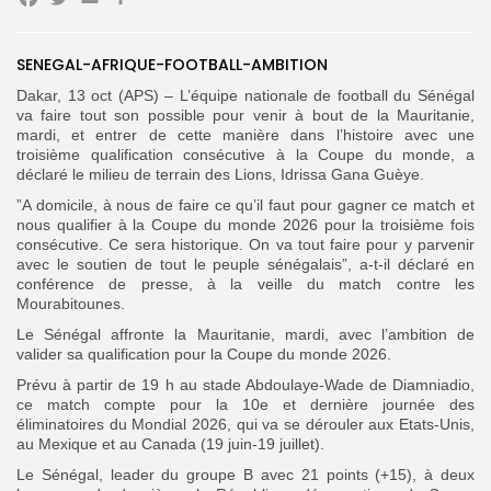
Facebook
Twitter
Email
Partager
Search
Search
SENEGAL-AFRIQUE-FOOTBALL-AMBITION
for:
Button
Dakar, 13 oct (APS) – L’équipe nationale de football du Sénégal
FR
va faire tout son possible pour venir à bout de la Mauritanie,
mardi, et entrer de cette manière dans l’histoire avec une
troisième qualification consécutive à la Coupe du monde, a
déclaré le milieu de terrain des Lions, Idrissa Gana Guèye.
”A domicile, à nous de faire ce qu’il faut pour gagner ce match et
nous qualifier à la Coupe du monde 2026 pour la troisième fois
consécutive. Ce sera historique. On va tout faire pour y parvenir
avec le soutien de tout le peuple sénégalais”, a-t-il déclaré en
conférence de presse, à la veille du match contre les
Mourabitounes.
Le Sénégal affronte la Mauritanie, mardi, avec l’ambition de
valider sa qualification pour la Coupe du monde 2026.
Prévu à partir de 19 h au stade Abdoulaye-Wade de Diamniadio,
ce match compte pour la 10e et dernière journée des
éliminatoires du Mondial 2026, qui va se dérouler aux Etats-Unis,
au Mexique et au Canada (19 juin-19 juillet).
Le Sénégal, leader du groupe B avec 21 points (+15), à deux