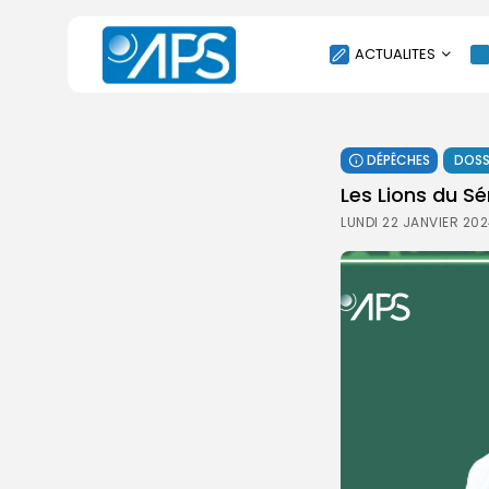
ACTUALITES
POLITIQUE
DÉPÊCHES
DOSS
SOCIÉTÉ
Les Lions du Sé
ÉCONOMIE
LUNDI 22 JANVIER 202
CULTURE
SPORT
ENVIRONNEMENT
INTERNATIONAL
AGENDA
SANTE