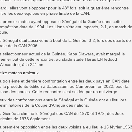
e
ardi, elles vont s’opposer pour la 48
fois, soit la quatrième rencontre
ntre les deux équipes en phase finale de la CAN.
e premier match ayant opposé le Sénégal et la Guinée dans cette
ompétition date de 1994. Les Lions s’étaient imposés, 2-1, en match d
oule.
e Sénégal était aussi venu à bout de la Guinée, 3-2, lors des quarts de
inale de la CAN 2006.
e sélectionneur actuel de la Guinée, Kaba Diawara, avait marqué le
remier but de cette rencontre, au stade stade Haras El-Hedood
’Alexandrie, à la 24ᵉ mn.
eize matchs amicaux
a troisième et dernière confrontation entre les deux pays en CAN date
e la précédente édition à Bafoussam, au Cameroun, en 2022, pour la
hase des poules. Cette rencontre s’est soldée par un nul vierge.
eux des confrontations entre le Sénégal et la Guinée ont eu lieu lors
’éliminatoires de la Coupe d’Afrique des nations.
a Guinée a éliminé le Sénégal des CAN de 1970 et 1972, des Jeux
fricains de 1973 également.
a première opposition entre les deux voisins a eu lieu le 15 février 1963