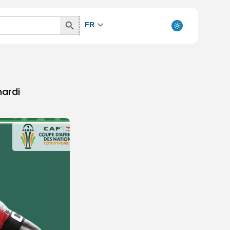
Search
FR
Button
mardi