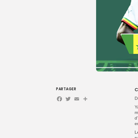
PARTAGER
C
Facebook
Twitter
Email
D
Y
m
d
e
L
n