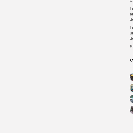
C
L
a
d
L
u
d
S
V