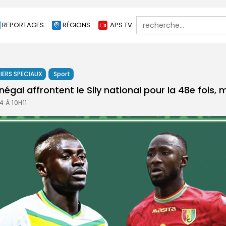
Search
REPORTAGES
RÉGIONS
APS TV
for:
IERS SPECIAUX
Sport
négal affrontent le Sily national pour la 48e fois, 
4 À 10H11