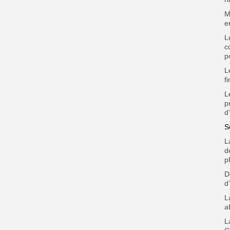
M
e
L
c
p
L
f
L
p
d
S
L
d
p
D
d
L
a
L