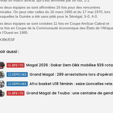
’était un match amical, qui s’est terminée par un nul, 1-1.
es deux équipes se sont affrontées 16 fois pour des rencontres
micales. On peut citer celles du 16 mars 1965 et du 17 mai 1970, lors
esquelles la Guinée a été sans pitié pour le Sénégal, 5-0, 4-0.
es deux équipes se sont croisées 11 fois en Coupe Amílcar-Cabral et
ne fois en Coupe de la Communauté économique des États de l’Afriqu
e l’Ouest en 1985.
K/BK/ESF
oir aussi :
Magal 20
APS-TV
DÉPÊCHES
‎Afro basket U18 féminin :
DÉPÊCHES
Grand M
APS-TV