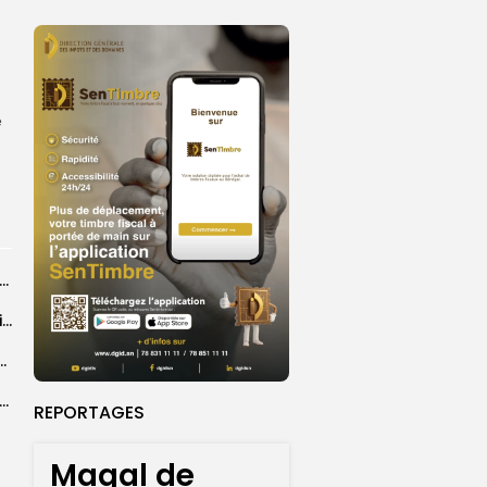
e
26 : Dakar Dem Dikk mobilise 939 rotations et transporte près...
Grand Magal : 289 arrestations lors d’opérations préventives de sécurisation
 seize Lioncelles retenues pour l’étape finale de...
agal de Touba : une centaine de gendarmes mobilisés sur les...
REPORTAGES
Magal de