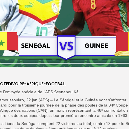
OTEDIVOIRE-AFRIQUE-FOOTBALL
e l’envoyée spéciale de l’APS Seynabou Kâ
amoussoukro, 22 jan (APS) – Le Sénégal et la Guinée vont s’affronter
ardi pour la troisième journée de la phase des poules de la 34ᵉ Coupe
’Afrique des nations (CAN), un match représentant la 48ᵉ confrontation
ntre les deux équipes depuis leur première rencontre amicale en 1963.
es Lions du Sénégal comptent 22 victoires au total, contre 13 pour le Si
ational, les deux équipes s’étant quittées sur un nul à 12 reprises.