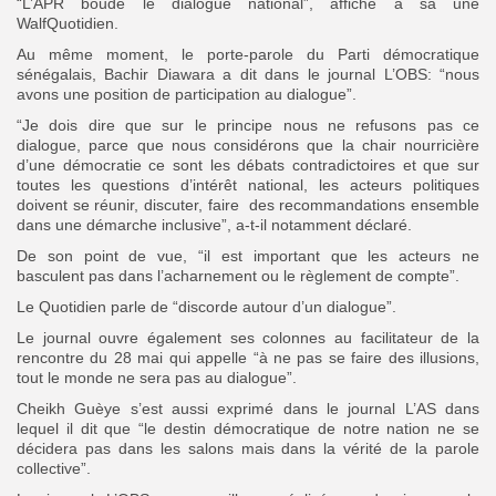
“L’APR boude le dialogue national”, affiche à sa une
WalfQuotidien.
Au même moment, le porte-parole du Parti démocratique
sénégalais, Bachir Diawara a dit dans le journal L’OBS: “nous
avons une position de participation au dialogue”.
“Je dois dire que sur le principe nous ne refusons pas ce
dialogue, parce que nous considérons que la chair nourricière
d’une démocratie ce sont les débats contradictoires et que sur
toutes les questions d’intérêt national, les acteurs politiques
doivent se réunir, discuter, faire des recommandations ensemble
dans une démarche inclusive”, a-t-il notamment déclaré.
De son point de vue, “il est important que les acteurs ne
basculent pas dans l’acharnement ou le règlement de compte”.
Le Quotidien parle de “discorde autour d’un dialogue”.
Le journal ouvre également ses colonnes au facilitateur de la
rencontre du 28 mai qui appelle “à ne pas se faire des illusions,
tout le monde ne sera pas au dialogue”.
Cheikh Guèye s’est aussi exprimé dans le journal L’AS dans
lequel il dit que “le destin démocratique de notre nation ne se
décidera pas dans les salons mais dans la vérité de la parole
collective”.