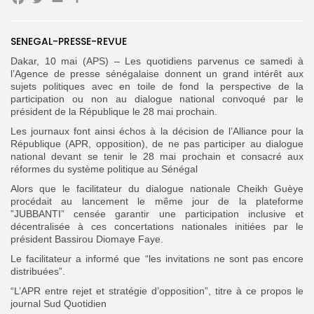
Facebook
Twitter
Email
Partager
SENEGAL-PRESSE-REVUE
Dakar, 10 mai (APS) – Les quotidiens parvenus ce samedi à
l’Agence de presse sénégalaise donnent un grand intérêt aux
Search
Search
for:
sujets politiques avec en toile de fond la perspective de la
Button
participation ou non au dialogue national convoqué par le
président de la République le 28 mai prochain.
FR
Les journaux font ainsi échos à la décision de l’Alliance pour la
République (APR, opposition), de ne pas participer au dialogue
national devant se tenir le 28 mai prochain et consacré aux
réformes du système politique au Sénégal
Alors que le facilitateur du dialogue nationale Cheikh Guèye
procédait au lancement le même jour de la plateforme
”JUBBANTI” censée garantir une participation inclusive et
décentralisée à ces concertations nationales initiées par le
président Bassirou Diomaye Faye.
Le facilitateur a informé que “les invitations ne sont pas encore
distribuées”.
“L’APR entre rejet et stratégie d’opposition”, titre à ce propos le
journal Sud Quotidien