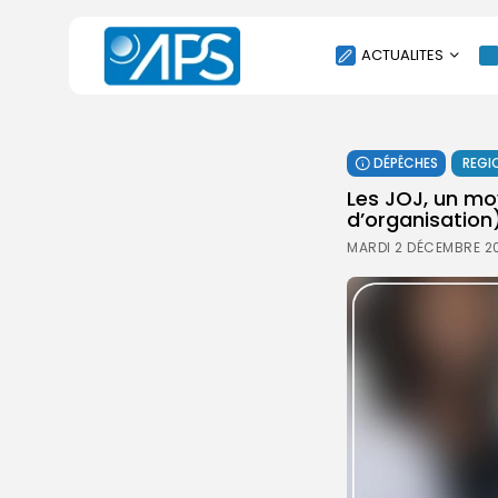
ACTUALITES
POLITIQUE
DÉPÊCHES
REGI
SOCIÉTÉ
Les JOJ, un mo
ÉCONOMIE
d’organisation
CULTURE
MARDI 2 DÉCEMBRE 2
SPORT
ENVIRONNEMENT
INTERNATIONAL
AGENDA
SANTE