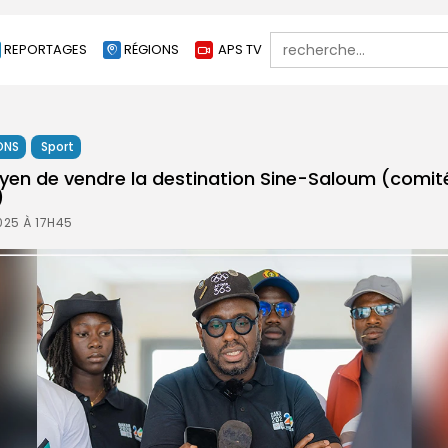
Search
REPORTAGES
RÉGIONS
APS TV
for:
ONS
Sport
yen de vendre la destination Sine-Saloum (comit
)
025 À 17H45