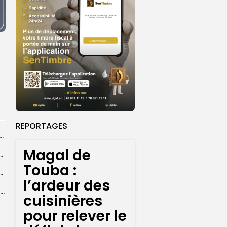
REPORTAGES
dans les coulisses de la restauration de la presse...
Magal de
 la CEDEAO adopte son plan d’actions stratégiques...
Touba :
ba : La CSU au plus près des pèlerins
l’ardeur des
Magal 2026 : près de 20 000 pèlerins transportés vers Touba en...
cuisinières
pour relever le