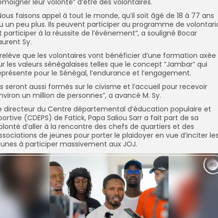
émoigner leur volonté” d’être des volontaires.
Nous faisons appel à tout le monde, qu’il soit âgé de 18 à 77 ans
u un peu plus. Ils peuvent participer au programme de volontari
t participer à la réussite de l’événement”, a souligné Bocar
aurent Sy.
l relève que les volontaires vont bénéficier d’une formation axée
ur les valeurs sénégalaises telles que le concept ”Jambar” qui
eprésente pour le Sénégal, l’endurance et l’engagement.
Ils seront aussi formés sur le civisme et l’accueil pour recevoir
nviron un million de personnes”, a avancé M. Sy.
e directeur du Centre départemental d’éducation populaire et
portive (CDEPS) de Fatick, Papa Saliou Sarr a fait part de sa
olonté d’aller à la rencontre des chefs de quartiers et des
ssociations de jeunes pour porter le plaidoyer en vue d’inciter le
eunes à participer massivement aux JOJ.