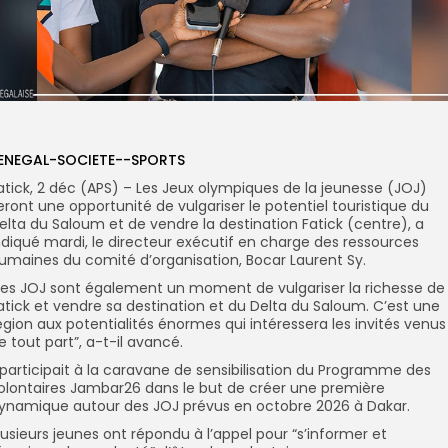
ENEGAL-SOCIETE--SPORTS
atick, 2 déc (APS) – Les Jeux olympiques de la jeunesse (JOJ)
eront une opportunité de vulgariser le potentiel touristique du
elta du Saloum et de vendre la destination Fatick (centre), a
ndiqué mardi, le directeur exécutif en charge des ressources
umaines du comité d’organisation, Bocar Laurent Sy.
Les JOJ sont également un moment de vulgariser la richesse de
atick et vendre sa destination et du Delta du Saloum. C’est une
égion aux potentialités énormes qui intéressera les invités venus
e tout part”, a-t-il avancé.
l participait à la caravane de sensibilisation du Programme des
olontaires Jambar26 dans le but de créer une première
ynamique autour des JOJ prévus en octobre 2026 à Dakar.
lusieurs jeunes ont répondu à l’appel pour “s’informer et