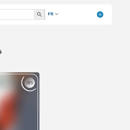
Search
FR
Button
é