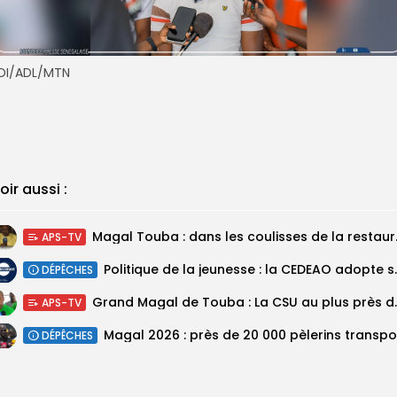
DI/ADL/MTN
oir aussi :
Magal Touba : 
APS-TV
Politique de la jeunesse :
DÉPÊCHES
Grand Magal de Tou
APS-TV
DÉPÊCHES