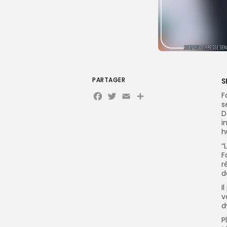
PARTAGER
S
Facebook
Twitter
Email
F
s
D
i
h
“
F
r
d
I
v
d
P