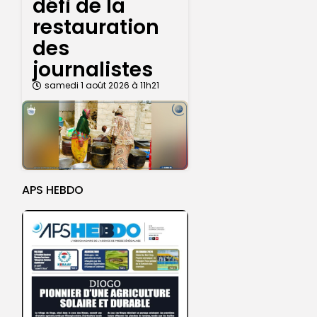
défi de la
restauration
des
journalistes
samedi 1 août 2026 à 11h21
APS HEBDO