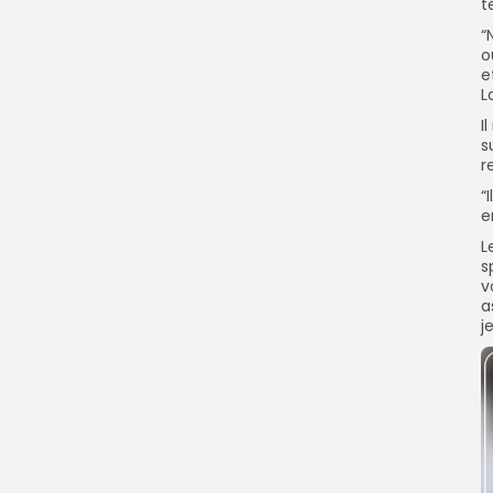
t
“
o
e
L
I
s
r
“
e
L
s
v
a
j