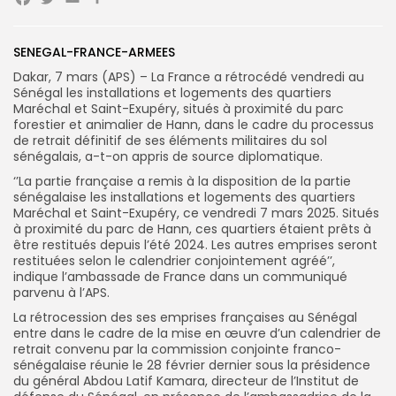
Facebook
Twitter
Email
Partager
Search
Search
SENEGAL-FRANCE-ARMEES
for:
Button
Dakar, 7 mars (APS) – La France a rétrocédé vendredi au
FR
Sénégal les installations et logements des quartiers
Maréchal et Saint-Exupéry, situés à proximité du parc
forestier et animalier de Hann, dans le cadre du processus
de retrait définitif de ses éléments militaires du sol
sénégalais, a-t-on appris de source diplomatique.
‘’La partie française a remis à la disposition de la partie
sénégalaise les installations et logements des quartiers
Maréchal et Saint-Exupéry, ce vendredi 7 mars 2025. Situés
à proximité du parc de Hann, ces quartiers étaient prêts à
être restitués depuis l’été 2024. Les autres emprises seront
restituées selon le calendrier conjointement agréé’’,
indique l’ambassade de France dans un communiqué
parvenu à l’APS.
La rétrocession des ses emprises françaises au Sénégal
entre dans le cadre de la mise en œuvre d’un calendrier de
retrait convenu par la commission conjointe franco-
sénégalaise réunie le 28 février dernier sous la présidence
du général Abdou Latif Kamara, directeur de l’Institut de