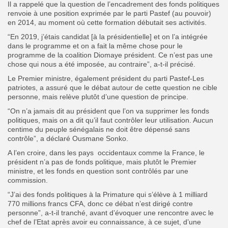
Il a rappelé que la question de l’encadrement des fonds politiques
renvoie à une position exprimée par le parti Pastef (au pouvoir)
en 2014, au moment où cette formation débutait ses activités.
“En 2019, j’étais candidat [à la présidentielle] et on l’a intégrée
dans le programme et on a fait la même chose pour le
programme de la coalition Diomaye président. Ce n’est pas une
chose qui nous a été imposée, au contraire”, a-t-il précisé.
Le Premier ministre, également président du parti Pastef-Les
patriotes, a assuré que le débat autour de cette question ne cible
personne, mais relève plutôt d’une question de principe.
“On n’a jamais dit au président que l’on va supprimer les fonds
politiques, mais on a dit qu’il faut contrôler leur utilisation. Aucun
centime du peuple sénégalais ne doit être dépensé sans
contrôle”, a déclaré Ousmane Sonko.
A l’en croire, dans
les
pays occidentaux comme la France, le
président n’a pas de fonds politique, mais plutôt le Premier
ministre, et les fonds en question sont contrôlés par une
commission.
“J’ai des fonds politiques à la Primature qui s’élève à 1 milliard
770 millions francs CFA, donc ce débat n’est dirigé contre
personne”, a-t-il tranché, avant d’évoquer une rencontre avec le
chef de l’Etat après avoir eu connaissance, à ce sujet, d’une