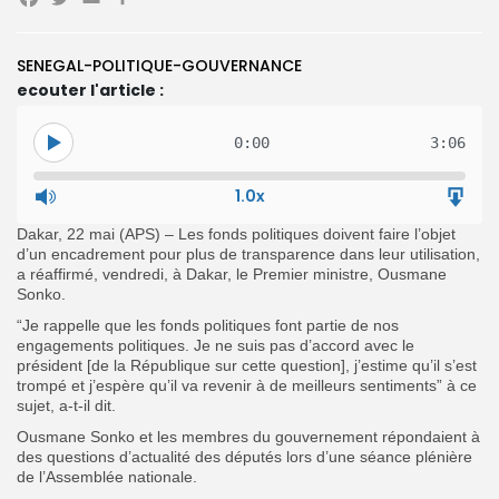
Facebook
Twitter
Email
Partager
SENEGAL-POLITIQUE-GOUVERNANCE
Search
Search
ecouter l'article :
for:
Button
FR
0:00
3:06
1.0x
Dakar, 22 mai (APS) – Les fonds politiques doivent faire l’objet
d’un encadrement pour plus de transparence dans leur utilisation,
a réaffirmé, vendredi, à Dakar, le Premier ministre, Ousmane
Sonko.
“Je rappelle que les fonds politiques font partie de nos
engagements politiques. Je ne suis pas d’accord avec le
président [de la République sur cette question], j’estime qu’il s’est
trompé et j’espère qu’il va revenir à de meilleurs sentiments” à ce
sujet, a-t-il dit.
Ousmane Sonko et les membres du gouvernement répondaient à
des questions d’actualité des députés lors d’une séance plénière
de l’Assemblée nationale.