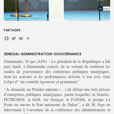
PARTAGER
Search
Search
Facebook
Twitter
Email
Partager
for:
Button
FR
SENEGAL-ADMINISTRATION-GOUVERNANCE
Diamniadio, 20 jan (APS) – Le président de la République a fait
part, lundi, à Diamniadio (ouest), de sa volonté de renforcer les
modes de gouvernance des entreprises publiques stratégiques,
dont les activités et les performances doivent, à son avis, faire
l’objet d’‘’un contrôle rigoureux et permanent’’.
‘’Je demande au Premier ministre (…) de définir une liste précise
d’entreprises publiques stratégiques, parmi lesquelles la Senelec,
PETROSEN, la SAR, Air Sénégal, le FONSIS, le groupe La
Poste ou encore le Port autonome de Dakar’’, a dit M. Faye en
intervenant à l’ouverture de la conférence des administrateurs et