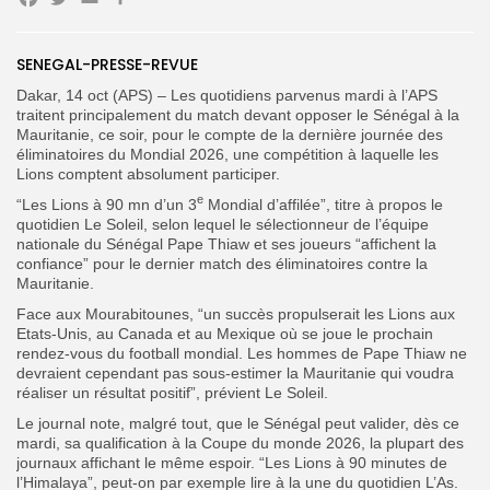
Facebook
Twitter
Email
Partager
SENEGAL-PRESSE-REVUE
Search
Search
Dakar, 14 oct (APS) – Les quotidiens parvenus mardi à l’APS
for:
Button
traitent principalement du match devant opposer le Sénégal à la
Mauritanie, ce soir, pour le compte de la dernière journée des
FR
éliminatoires du Mondial 2026, une compétition à laquelle les
Lions comptent absolument participer.
e
“Les Lions à 90 mn d’un 3
Mondial d’affilée”, titre à propos le
quotidien Le Soleil, selon lequel le sélectionneur de l’équipe
nationale du Sénégal Pape Thiaw et ses joueurs “affichent la
confiance” pour le dernier match des éliminatoires contre la
Mauritanie.
Face aux Mourabitounes, “un succès propulserait les Lions aux
Etats-Unis, au Canada et au Mexique où se joue le prochain
rendez-vous du football mondial. Les hommes de Pape Thiaw ne
devraient cependant pas sous-estimer la Mauritanie qui voudra
réaliser un résultat positif”, prévient Le Soleil.
Le journal note, malgré tout, que le Sénégal peut valider, dès ce
mardi, sa qualification à la Coupe du monde 2026, la plupart des
journaux affichant le même espoir. “Les Lions à 90 minutes de
l’Himalaya”, peut-on par exemple lire à la une du quotidien L’As.