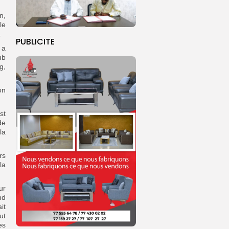
n,
le
.
PUBLICITE
 a
ub
g,
on
st
de
la
rs
la
ur
nd
it
ut
es