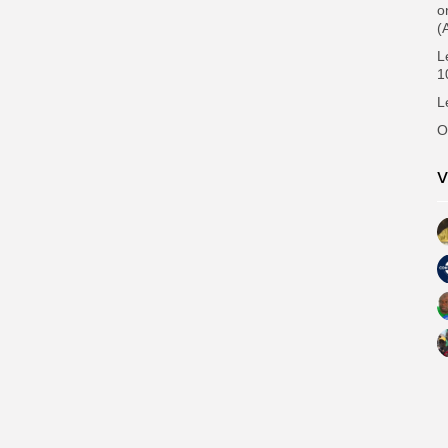
o
(
L
1
L
O
V