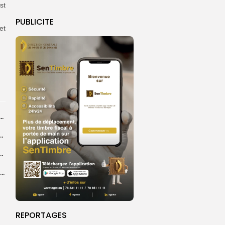
st
PUBLICITE
et
dans les coulisses de la restauration de la presse...
 la CEDEAO adopte son plan d’actions stratégiques...
ba : La CSU au plus près des pèlerins
Magal 2026 : près de 20 000 pèlerins transportés vers Touba en...
REPORTAGES