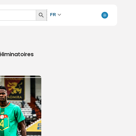
Search
FR
Button
éliminatoires