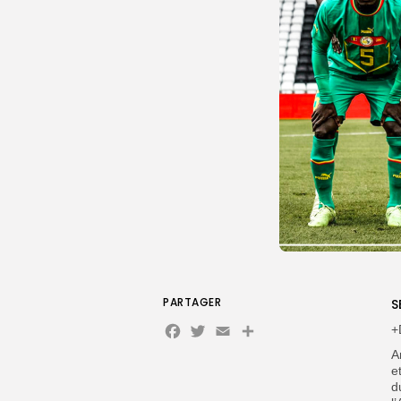
PARTAGER
S
Facebook
Twitter
Email
Partager
+
A
e
d