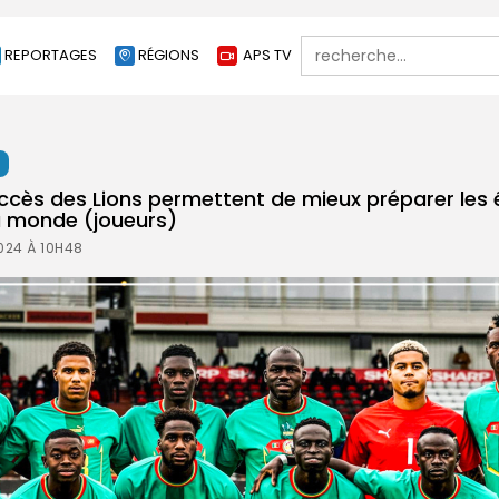
Search
REPORTAGES
RÉGIONS
APS TV
for:
t
uccès des Lions permettent de mieux préparer les 
u monde (joueurs)
024 À 10H48