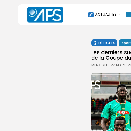
ACTUALITES
POLITIQUE
DÉPÊCHES
Spor
SOCIÉTÉ
Les derniers s
ÉCONOMIE
de la Coupe d
CULTURE
MERCREDI 27 MARS 2
SPORT
ENVIRONNEMENT
INTERNATIONAL
AGENDA
SANTE