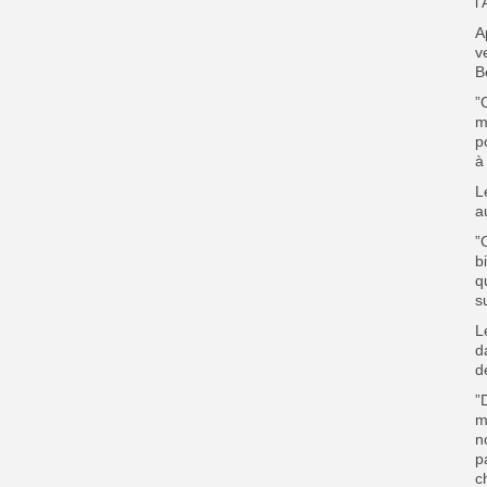
l
A
v
B
”
m
p
à
L
a
”
b
q
s
L
d
d
”
m
n
p
c