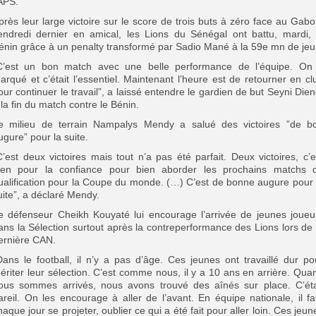
’APS.
près leur large victoire sur le score de trois buts à zéro face au Gabo
endredi dernier en amical, les Lions du Sénégal ont battu, mardi, 
énin grâce à un penalty transformé par Sadio Mané à la 59e mn de jeu
C’est un bon match avec une belle performance de l’équipe. On
arqué et c’était l’essentiel. Maintenant l’heure est de retourner en cl
our continuer le travail”, a laissé entendre le gardien de but Seyni Dien
 la fin du match contre le Bénin.
e milieu de terrain Nampalys Mendy a salué des victoires ”de b
ugure” pour la suite.
C’est deux victoires mais tout n’a pas été parfait. Deux victoires, c’e
ien pour la confiance pour bien aborder les prochains matchs 
ualification pour la Coupe du monde. (…) C’est de bonne augure pour 
uite”, a déclaré Mendy.
e défenseur Cheikh Kouyaté lui encourage l’arrivée de jeunes joueu
ans la Sélection surtout après la contreperformance des Lions lors de 
ernière CAN.
Dans le football, il n’y a pas d’âge. Ces jeunes ont travaillé dur po
ériter leur sélection. C’est comme nous, il y a 10 ans en arrière. Qua
ous sommes arrivés, nous avons trouvé des aînés sur place. C’éta
areil. On les encourage à aller de l’avant. En équipe nationale, il fa
haque jour se projeter, oublier ce qui a été fait pour aller loin. Ces jeun