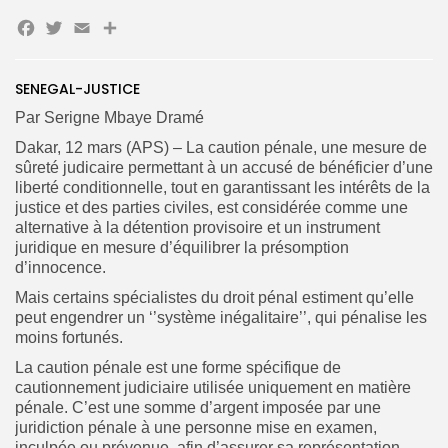
Facebook
Twitter
Email
Partager
SENEGAL-JUSTICE
Par Serigne Mbaye Dramé
Dakar, 12 mars (APS) – La caution pénale, une mesure de
sûreté judicaire permettant à un accusé de bénéficier d’une
liberté conditionnelle, tout en garantissant les intérêts de la
justice et des parties civiles, est considérée comme une
Search
Search
alternative à la détention provisoire et un instrument
for:
Button
juridique en mesure d’équilibrer la présomption
d’innocence.
FR
Mais certains spécialistes du droit pénal estiment qu’elle
peut engendrer un ‘’système inégalitaire’’, qui pénalise les
moins fortunés.
La caution pénale est une forme spécifique de
cautionnement judiciaire utilisée uniquement en matière
pénale. C’est une somme d’argent imposée par une
juridiction pénale à une personne mise en examen,
inculpée ou prévenue, afin d’assurer sa représentation