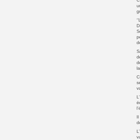
u
g
‘
D
S
p
d
S
d
d
l
C
s
va
L
é
l
I
d
L
v