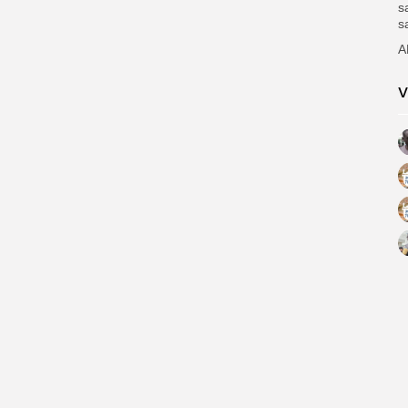
s
s
A
V