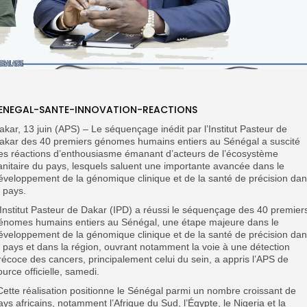
ENEGAL-SANTE-INNOVATION-REACTIONS
akar, 13 juin (APS) – Le séquençage inédit par l’Institut Pasteur de
akar des 40 premiers génomes humains entiers au Sénégal a suscité
es réactions d’enthousiasme émanant d’acteurs de l’écosystème
anitaire du pays, lesquels saluent une importante avancée dans le
éveloppement de la génomique clinique et de la santé de précision da
e pays.
’Institut Pasteur de Dakar (IPD) a réussi le séquençage des 40 premier
énomes humains entiers au Sénégal, une étape majeure dans le
éveloppement de la génomique clinique et de la santé de précision da
e pays et dans la région, ouvrant notamment la voie à une détection
récoce des cancers, principalement celui du sein, a appris l’APS de
ource officielle, samedi.
’Cette réalisation positionne le Sénégal parmi un nombre croissant de
ays africains, notamment l’Afrique du Sud, l’Égypte, le Nigeria et la