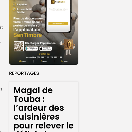
êt
,
REPORTAGES
Magal de
ns
Touba :
l’ardeur des
cuisinières
pour relever le
t