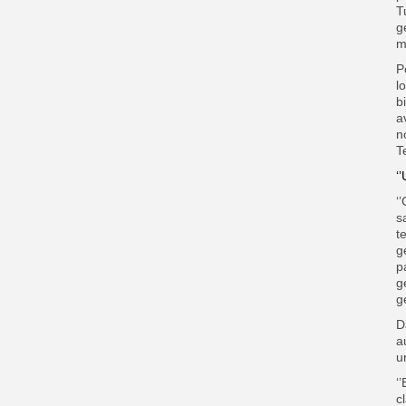
T
g
m
P
l
b
a
n
T
‘
‘
s
t
g
p
g
g
D
a
u
‘
c