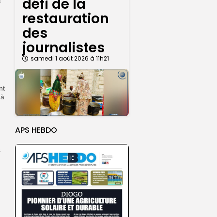
défi de la
restauration
des
journalistes
samedi 1 août 2026 à 11h21
nt
 à
APS HEBDO
s