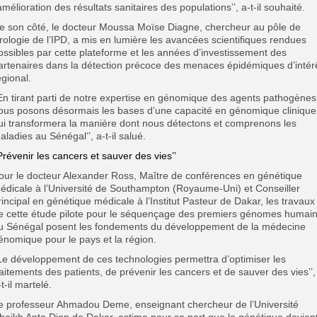
’amélioration des résultats sanitaires des populations’’, a-t-il souhaité.
e son côté, le docteur Moussa Moïse Diagne, chercheur au pôle de
irologie de l’IPD, a mis en lumière les avancées scientifiques rendues
ossibles par cette plateforme et les années d’investissement des
artenaires dans la détection précoce des menaces épidémiques d’intér
égional.
’En tirant parti de notre expertise en génomique des agents pathogènes
ous posons désormais les bases d’une capacité en génomique clinique
ui transformera la manière dont nous détectons et comprenons les
aladies au Sénégal’’, a-t-il salué.
’Prévenir les cancers et sauver des vies’’
our le docteur Alexander Ross, Maître de conférences en génétique
édicale à l’Université de Southampton (Royaume-Uni) et Conseiller
rincipal en génétique médicale à l’Institut Pasteur de Dakar, les travaux
e cette étude pilote pour le séquençage des premiers génomes humai
u Sénégal posent les fondements du développement de la médecine
énomique pour le pays et la région.
’Le développement de ces technologies permettra d’optimiser les
raitements des patients, de prévenir les cancers et de sauver des vies’’,
-t-il martelé.
e professeur Ahmadou Deme, enseignant chercheur de l’Université
heikh Anta Diop de Dakar, estime pour sa part que la génétique devien