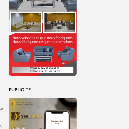
s
PUBLICITE
te
à