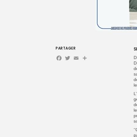
PARTAGER
S
Facebook
Twitter
Email
D
D
d
s
d
l
L
g
d
l
p
s
‘
p