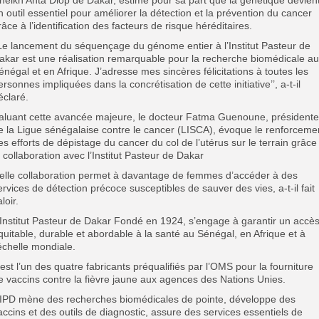
n outil essentiel pour améliorer la détection et la prévention du cancer
râce à l’identification des facteurs de risque héréditaires.
’Le lancement du séquençage du génome entier à l’Institut Pasteur de
akar est une réalisation remarquable pour la recherche biomédicale au
énégal et en Afrique. J’adresse mes sincères félicitations à toutes les
ersonnes impliquées dans la concrétisation de cette initiative’’, a-t-il
éclaré.
aluant cette avancée majeure, le docteur Fatma Guenoune, présidente
e la Ligue sénégalaise contre le cancer (LISCA), évoque le renforceme
es efforts de dépistage du cancer du col de l’utérus sur le terrain grâce
a collaboration avec l’Institut Pasteur de Dakar
elle collaboration permet à davantage de femmes d’accéder à des
ervices de détection précoce susceptibles de sauver des vies, a-t-il fait
loir.
’Institut Pasteur de Dakar Fondé en 1924, s’engage à garantir un accè
quitable, durable et abordable à la santé au Sénégal, en Afrique et à
’échelle mondiale.
l est l’un des quatre fabricants préqualifiés par l’OMS pour la fourniture
e vaccins contre la fièvre jaune aux agences des Nations Unies.
’IPD mène des recherches biomédicales de pointe, développe des
accins et des outils de diagnostic, assure des services essentiels de