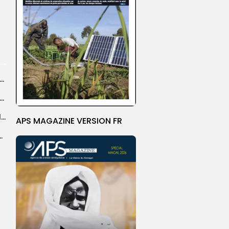
agal de Touba : une centaine de gendarmes mobilisés sur les...
de Touba : l’appel à la prudence de la Police sur...
Magal de Touba : plus de 4.800 policiers déployés pour sécuriser les...
APS MAGAZINE VERSION FR
sa collaboration avec la gendarmerie, sur...