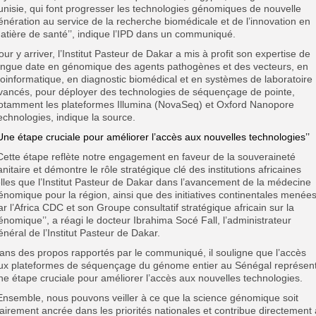
unisie, qui font progresser les technologies génomiques de nouvelle
énération au service de la recherche biomédicale et de l’innovation en
atière de santé’’, indique l’IPD dans un communiqué.
our y arriver, l’Institut Pasteur de Dakar a mis à profit son expertise de
ongue date en génomique des agents pathogènes et des vecteurs, en
ioinformatique, en diagnostic biomédical et en systèmes de laboratoire
vancés, pour déployer des technologies de séquençage de pointe,
otamment les plateformes Illumina (NovaSeq) et Oxford Nanopore
echnologies, indique la source.
’Une étape cruciale pour améliorer l’accès aux nouvelles technologies’’
’Cette étape reflète notre engagement en faveur de la souveraineté
anitaire et démontre le rôle stratégique clé des institutions africaines
elles que l’Institut Pasteur de Dakar dans l’avancement de la médecine
énomique pour la région, ainsi que des initiatives continentales menée
ar l’Africa CDC et son Groupe consultatif stratégique africain sur la
énomique’’, a réagi le docteur Ibrahima Socé Fall, l’administrateur
énéral de l’Institut Pasteur de Dakar.
ans des propos rapportés par le communiqué, il souligne que l’accès
ux plateformes de séquençage du génome entier au Sénégal représen
ne étape cruciale pour améliorer l’accès aux nouvelles technologies.
’Ensemble, nous pouvons veiller à ce que la science génomique soit
lairement ancrée dans les priorités nationales et contribue directement 