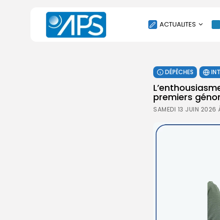
ACTUALITES
POLITIQUE
DÉPÊCHES
IN
SOCIÉTÉ
L’enthousiasme
ÉCONOMIE
premiers géno
CULTURE
SAMEDI 13 JUIN 2026 
SPORT
ENVIRONNEMENT
INTERNATIONAL
AGENDA
SANTE