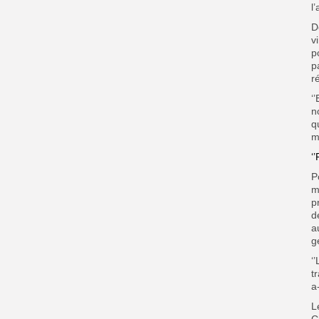
l
D
v
p
p
r
‘
n
q
m
‘
P
m
p
d
a
g
‘
t
a
L
C