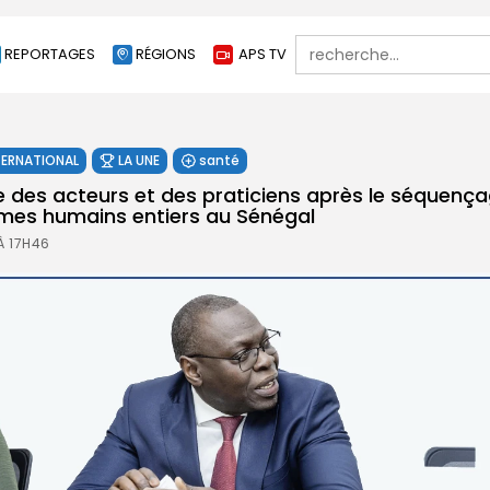
Search
REPORTAGES
RÉGIONS
APS TV
for:
TERNATIONAL
LA UNE
santé
 des acteurs et des praticiens après le séquenç
mes humains entiers au Sénégal
À 17H46