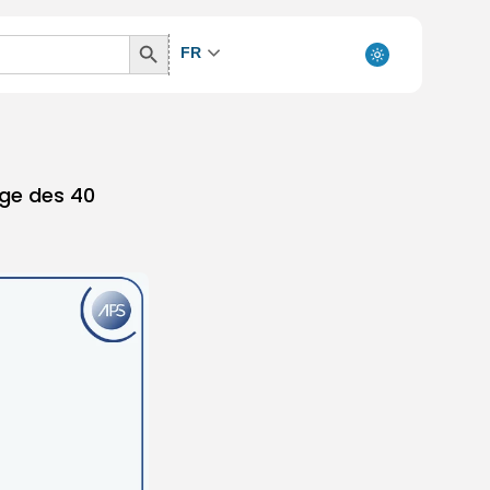
Search
FR
Button
age des 40