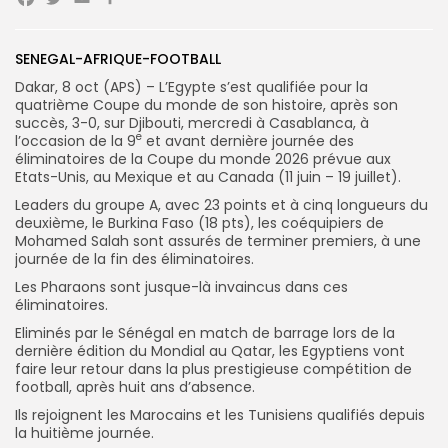
Facebook
Twitter
Email
Partager
Search
Search
SENEGAL-AFRIQUE-FOOTBALL
for:
Button
Dakar, 8 oct (APS) – L’Egypte s’est qualifiée pour la
FR
quatrième Coupe du monde de son histoire, après son
succès, 3-0, sur Djibouti, mercredi à Casablanca, à
e
l’occasion de la 9
et avant dernière journée des
éliminatoires de la Coupe du monde 2026 prévue aux
Etats-Unis, au Mexique et au Canada (11 juin – 19 juillet).
Leaders du groupe A, avec 23 points et à cinq longueurs du
deuxième, le Burkina Faso (18 pts), les coéquipiers de
Mohamed Salah sont assurés de terminer premiers, à une
journée de la fin des éliminatoires.
Les Pharaons sont jusque-là invaincus dans ces
éliminatoires.
Eliminés par le Sénégal en match de barrage lors de la
dernière édition du Mondial au Qatar, les Egyptiens vont
faire leur retour dans la plus prestigieuse compétition de
football, après huit ans d’absence.
Ils rejoignent les Marocains et les Tunisiens qualifiés depuis
la huitième journée.