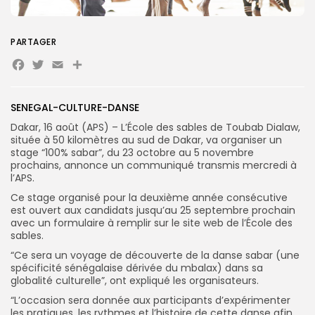
PARTAGER
Search
Search
for:
Button
Facebook
Twitter
Email
Partager
FR
SENEGAL-CULTURE-DANSE
Dakar, 16 août (APS) – L’École des sables de Toubab Dialaw,
située à 50 kilomètres au sud de Dakar, va organiser un
stage “100% sabar”, du 23 octobre au 5 novembre
prochains, annonce un communiqué transmis mercredi à
l’APS.
Ce stage organisé pour la deuxième année consécutive
est ouvert aux candidats jusqu’au 25 septembre prochain
avec un formulaire à remplir sur le site web de l’École des
sables.
“Ce sera un voyage de découverte de la danse sabar (une
spécificité sénégalaise dérivée du mbalax) dans sa
globalité culturelle”, ont expliqué les organisateurs.
“L’occasion sera donnée aux participants d’expérimenter
les pratiques, les rythmes et l’histoire de cette danse afin