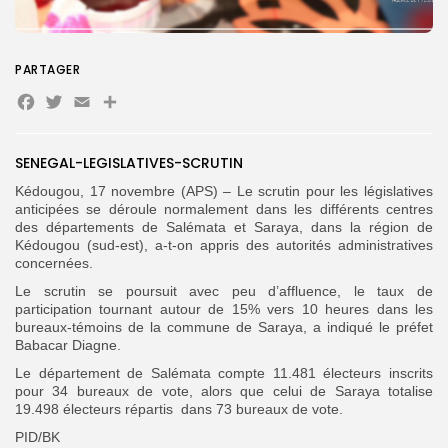
Search
Search
for:
Button
PARTAGER
FR
Facebook
Twitter
Email
Partager
SENEGAL-LEGISLATIVES-SCRUTIN
Kédougou, 17 novembre (APS) – Le scrutin pour les législatives
anticipées se déroule normalement dans les différents centres
des départements de Salémata et Saraya, dans la région de
Kédougou (sud-est), a-t-on appris des autorités administratives
concernées.
Le scrutin se poursuit avec peu d’affluence, le taux de
participation tournant autour de 15% vers 10 heures dans les
bureaux-témoins de la commune de Saraya, a indiqué le préfet
Babacar Diagne.
Le département de Salémata compte 11.481 électeurs inscrits
pour 34 bureaux de vote, alors que celui de Saraya totalise
19.498 électeurs répartis dans 73 bureaux de vote.
PID/BK