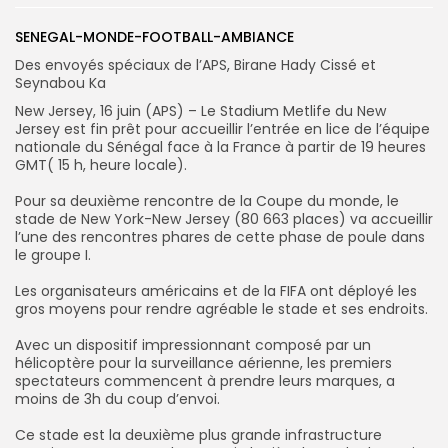
SENEGAL-MONDE-FOOTBALL-AMBIANCE
Des envoyés spéciaux de l’APS, Birane Hady Cissé et
Seynabou Ka
Search
Search
New Jersey, 16 juin (APS) – Le Stadium Metlife du New
for:
Button
Jersey est fin prêt pour accueillir l’entrée en lice de l’équipe
nationale du Sénégal face à la France à partir de 19 heures
GMT( 15 h, heure locale).
‎Pour sa deuxième rencontre de la Coupe du monde, le
stade de New York-New Jersey (80 663 places) va accueillir
l’une des rencontres phares de cette phase de poule dans
le groupe I.
‎Les organisateurs américains et de la FIFA ont déployé les
gros moyens pour rendre agréable le stade et ses endroits.
‎Avec un dispositif impressionnant composé par un
hélicoptère pour la surveillance aérienne, les premiers
spectateurs commencent à prendre leurs marques, a
moins de 3h du coup d’envoi.
‎Ce stade est la deuxième plus grande infrastructure