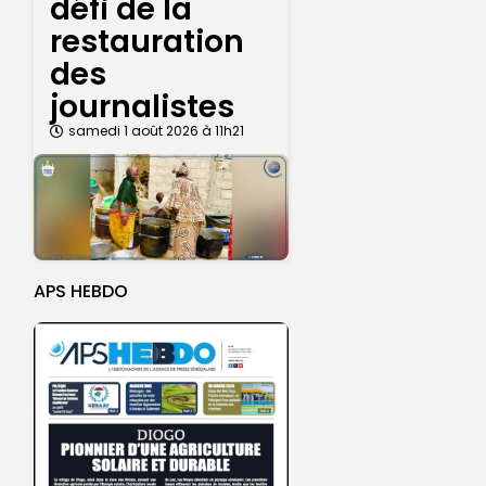
défi de la
restauration
des
journalistes
samedi 1 août 2026 à 11h21
APS HEBDO