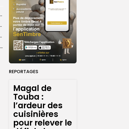
dans les coulisses de la restauration de la presse...
 la CEDEAO adopte son plan d’actions stratégiques...
ba : La CSU au plus près des pèlerins
Magal 2026 : près de 20 000 pèlerins transportés vers Touba en...
REPORTAGES
Magal de
Touba :
l’ardeur des
cuisinières
pour relever le