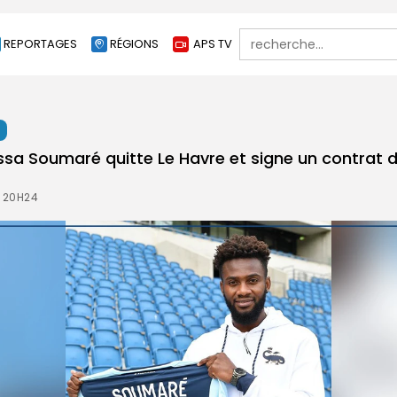
Search
REPORTAGES
RÉGIONS
APS TV
for:
t
Issa Soumaré quitte Le Havre et signe un contrat 
À 20H24