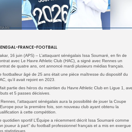
ENEGAL-FRANCE-FOOTBALL
akar, 16 juin (APS) – L’attaquant sénégalais Issa Soumaré, en fin de
ontrat avec Le Havre Athletic Club (HAC), a signé avec Rennes un
ontrat de quatre ans, ont annoncé mardi plusieurs médias français.
e footballeur âgé de 25 ans était une pièce maîtresse du dispositif du
AC, qu’il avait rejoint en 2023.
l fait partie des héros du maintien du Havre Athletic Club en Ligue 1, av
 buts et 5 passes décisives.
 Rennes, l’attaquant sénégalais aura la possibilité de jouer la Coupe
’Europe pour la première fois, son nouveau club ayant obtenu la
ualification à cette compétition.
e quotidien sportif L’Équipe a récemment décrit Issa Soumaré comme
’un joueur à part’’ du football professionnel français et a mis en exergue
es statistiques.