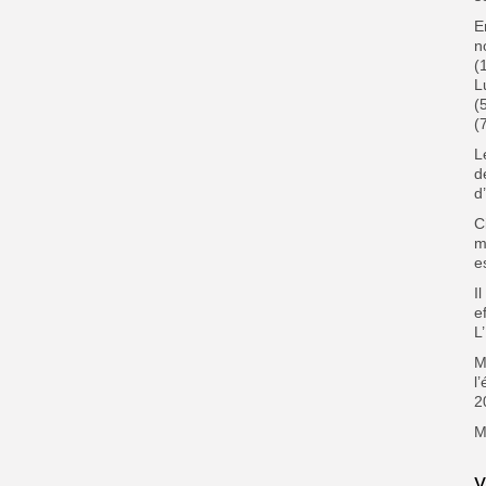
‎
n
(
L
(
(
L
d
d’
C
m
e
I
e
L
M
l
2
M
V