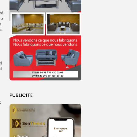
té
ue
s
es
(4
il
PUBLICITE
c