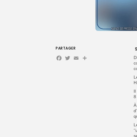
PARTAGER
S
Facebook
Twitter
Email
Partager
D
c
c
L
H
I
8
À
d
q
L
‘
s