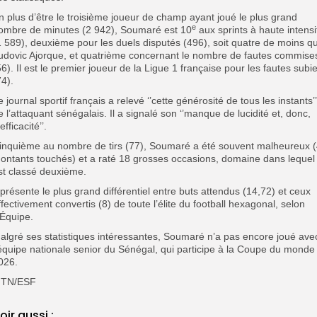
En plus d’être le troisième joueur de champ ayant joué le plus grand
e
ombre de minutes (2 942), Soumaré est 10
aux sprints à haute intensi
1 589), deuxième pour les duels disputés (496), soit quatre de moins q
udovic Ajorque, et quatrième concernant le nombre de fautes commise
56). Il est le premier joueur de la Ligue 1 française pour les fautes subi
74).
e journal sportif français a relevé ‘’cette générosité de tous les instants’’
e l’attaquant sénégalais. Il a signalé son ‘’manque de lucidité et, donc,
efficacité’’.
inquième au nombre de tirs (77), Soumaré a été souvent malheureux 
ontants touchés) et a raté 18 grosses occasions, domaine dans lequel 
st classé deuxième.
l présente le plus grand différentiel entre buts attendus (14,72) et ceux
ffectivement convertis (8) de toute l’élite du football hexagonal, selon
’Équipe.
algré ses statistiques intéressantes, Soumaré n’a pas encore joué ave
’équipe nationale senior du Sénégal, qui participe à la Coupe du monde
026.
TN/ESF
oir aussi :