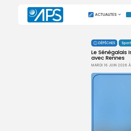
ACTUALITES
POLITIQUE
DÉPÊCHES
Spor
SOCIÉTÉ
Le Sénégalais 
ÉCONOMIE
avec Rennes
CULTURE
MARDI 16 JUIN 2026 
SPORT
ENVIRONNEMENT
INTERNATIONAL
AGENDA
SANTE