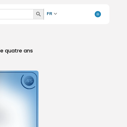
Search
FR
Button
de quatre ans