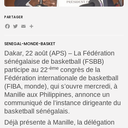
PARTAGER
Facebook
Twitter
Email
Partager
Search
Search
for:
Button
FR
SENEGAL-MONDE-BASKET
Dakar, 22 août (APS) – La Fédération
sénégalaise de basketball (FSBB)
-ème
participe au 22
congrès de la
Fédération internationale de basketball
(FIBA, monde), qui s’ouvre mercredi, à
Manille aux Philippines, annonce un
communiqué de l’instance dirigeante du
basketball sénégalais.
Déjà présente à Manille, la délégation