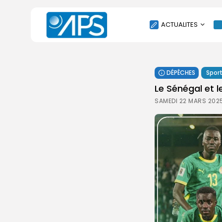
ACTUALITES
POLITIQUE
DÉPÊCHES
Spor
SOCIÉTÉ
Le Sénégal et 
ÉCONOMIE
SAMEDI 22 MARS 2025
CULTURE
SPORT
ENVIRONNEMENT
INTERNATIONAL
AGENDA
SANTE