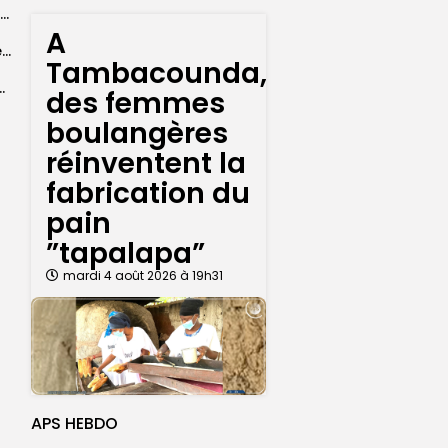
CAN féminine 2026 : les affiches des quarts de finale connues après...
A
Une hausse en glissement annuel de 0,4 % des prix à la...
Tambacounda,
: vers une collaboration renforcée
des femmes
boulangères
réinventent la
fabrication du
pain
”tapalapa”
mardi 4 août 2026 à 19h31
APS HEBDO