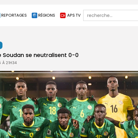
Search
REPORTAGES
RÉGIONS
APS TV
for:
t
le Soudan se neutralisent 0-0
 À 21H34