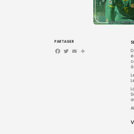
PARTAGER
S
Facebook
Twitter
Email
Partager
D
é
c
à
L
L
L
S
a
A
V