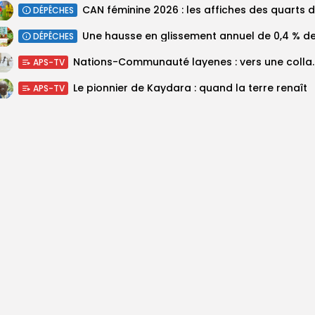
DÉPÊCHES
DÉPÊCHES
Nations-Communauté layenes 
APS-TV
Le pionnier de Kaydara : quand la terre renaît
APS-TV