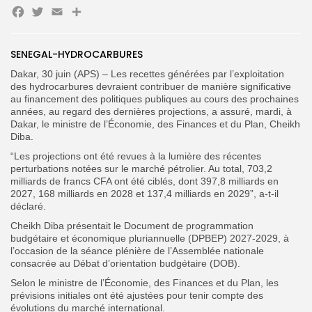
Facebook
Twitter
Email
Partager
Search
Search
for:
Button
SENEGAL-HYDROCARBURES
FR
Dakar, 30 juin (APS) – Les recettes générées par l’exploitation
des hydrocarbures devraient contribuer de manière significative
au financement des politiques publiques au cours des prochaines
années, au regard des dernières projections, a assuré, mardi, à
Dakar, le ministre de l’Économie, des Finances et du Plan, Cheikh
Diba.
“Les projections ont été revues à la lumière des récentes
perturbations notées sur le marché pétrolier. Au total, 703,2
milliards de francs CFA ont été ciblés, dont 397,8 milliards en
2027, 168 milliards en 2028 et 137,4 milliards en 2029”, a-t-il
déclaré.
Cheikh Diba présentait le Document de programmation
budgétaire et économique pluriannuelle (DPBEP) 2027-2029, à
l’occasion de la séance plénière de l’Assemblée nationale
consacrée au Débat d’orientation budgétaire (DOB).
Selon le ministre de l’Économie, des Finances et du Plan, les
prévisions initiales ont été ajustées pour tenir compte des
évolutions du marché international.