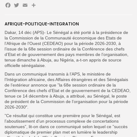
Facebook
Twitter
Email
Partager
Search
Search
for:
AFRIQUE-POLITIQUE-INTEGRATION
Button
Dakar, 14 déc (APS)- Le Sénégal a été porté à la présidence de
FR
la Commission de la Communauté économique des Etats de
l’Afrique de l’Ouest (CEDEAO) pour la période 2026-2030, à
l’issue de la 68e session ordinaire de la Conférence des chefs
d’Etat et de gouvernement des pays membres de l’organisation,
tenue dimanche à Abuja, au Nigéria, a-t-on appris de source
officielle sénégalaise.
Dans un communiqué transmis à l’APS, le ministère de
l’Intégration africaine, des Affaires étrangères et des Sénégalais
de l’extérieur annonce que ”la 68e session ordinaire de la
Conférence des chefs d’Etat et de gouvernement de la CEDEAO,
tenue ce 14 décembre à Abuja, a attribué, au Sénégal, le poste
de président de la Commission de l’organisation pour la période
2026-2030″.
”Ce résultat qui constitue une première pour le Sénégal, est
l’aboutissement d’un processus complexe de concertations
soutenues”, lit-on dans ce communiqué selon lequel ce ”succès
diplomatique de premier plan met en lumière le leadership