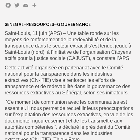
Facebook
Twitter
Email
Partager
Search
Search
SENEGAL–RESSOURCES–GOUVERNANCE
for:
Button
Saint-Louis, 11 juin (APS) – Une table ronde sur les
FR
moyens de renforcement de la redevabilité et de la
transparence dans le secteur extractif s’est tenue, jeudi, à
Saint-Louis (nord), à l’initiative de l’organisation Citoyens
actifs pour la justice sociale (CAJUST), a constaté l’APS.
Cette activité organisée en partenariat avec le Comité
national pour la transparence dans les industries
extractives (CN-ITIE) vise à renforcer les efforts de
transparence et de redevabilité dans la gouvernance des
ressources extractives au Sénégal, selon ses initiateurs.
‘’Ce moment de communion avec les communautés est
essentiel. Il nous permet de recueillir leurs préoccupations
sur l’exploitation des ressources extractives, en vue de les
documenter rigoureusement et de les transmettre aux
autorités compétentes’’, a déclaré le président du Comité
national pour la transparence dans les industries
extractives (CN-ITIE), Thialy Faye.