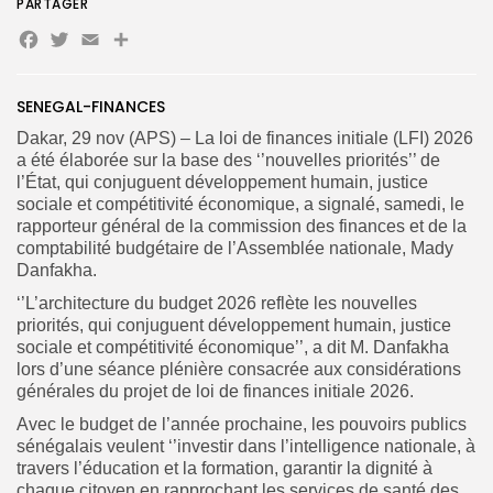
PARTAGER
Facebook
Twitter
Email
Partager
Search
Search
for:
Button
SENEGAL-FINANCES
FR
Dakar, 29 nov (APS) – La loi de finances initiale (LFI) 2026
a été élaborée sur la base des ‘’nouvelles priorités’’ de
l’État, qui conjuguent développement humain, justice
sociale et compétitivité économique, a signalé, samedi, le
rapporteur général de la commission des finances et de la
comptabilité budgétaire de l’Assemblée nationale, Mady
Danfakha.
‘’L’architecture du budget 2026 reflète les nouvelles
priorités, qui conjuguent développement humain, justice
sociale et compétitivité économique’’, a dit M. Danfakha
lors d’une séance plénière consacrée aux considérations
générales du projet de loi de finances initiale 2026.
Avec le budget de l’année prochaine, les pouvoirs publics
sénégalais veulent ‘’investir dans l’intelligence nationale, à
travers l’éducation et la formation, garantir la dignité à
chaque citoyen en rapprochant les services de santé des