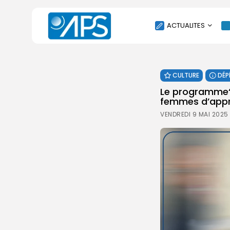
ACTUALITES
POLITIQUE
CULTURE
DÉP
SOCIÉTÉ
Le programme‘
ÉCONOMIE
femmes d’appre
CULTURE
VENDREDI 9 MAI 2025
SPORT
ENVIRONNEMENT
INTERNATIONAL
AGENDA
SANTE