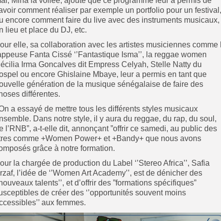
ai, Mina la voilée, ajoute que ce programme leur a permis de
avoir comment réaliser par exemple un portfolio pour un festival
u encore comment faire du live avec des instruments musicaux,
n lieu et place du DJ, etc.
our elle, sa collaboration avec les artistes musiciennes comme 
appeuse Fanta Cissé ‘’Fantastique Isma’’, la reggae women
écilia Irma Goncalves dit Empress Celyah, Stelle Natty du
ospel ou encore Ghislaine Mbaye, leur a permis en tant que
ouvelle génération de la musique sénégalaise de faire des
hoses différentes.
’On a essayé de mettre tous les différents styles musicaux
nsemble. Dans notre style, il y aura du reggae, du rap, du soul,
e l’RNB”, a-t-elle dit, annonçant ”offrir ce samedi, au public des
itres comme +Women Power+ et +Bandy+ que nous avons
omposés grâce à notre formation.
our la chargée de production du Label ‘’Stereo Africa’’, Safia
rzaf, l’idée de ‘’Women Art Academy’’, est de dénicher des
’nouveaux talents’’, et d’offrir des ”formations spécifiques”
usceptibles de créer des ‘’opportunités souvent moins
ccessibles’’ aux femmes.