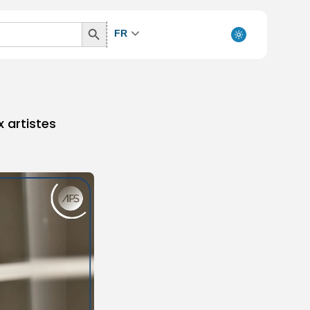
Search
FR
Button
 artistes