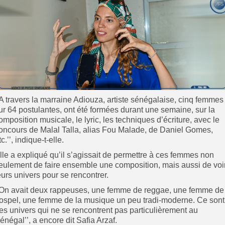
’A travers la marraine Adiouza, artiste sénégalaise, cinq femmes
ur 64 postulantes, ont été formées durant une semaine, sur la
omposition musicale, le lyric, les techniques d’écriture, avec le
oncours de Malal Talla, alias Fou Malade, de Daniel Gomes,
tc.’’, indique-t-elle.
lle a expliqué qu’il s’agissait de permettre à ces femmes non
eulement de faire ensemble une composition, mais aussi de voi
eurs univers pour se rencontrer.
’On avait deux rappeuses, une femme de reggae, une femme de
ospel, une femme de la musique un peu tradi-moderne. Ce sont
es univers qui ne se rencontrent pas particulièrement au
énégal’’, a encore dit Safia Arzaf.