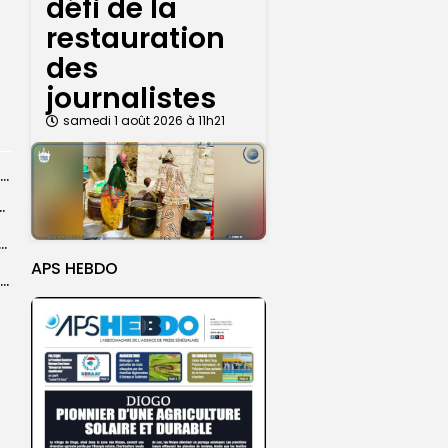
défi de la
restauration
des
journalistes
samedi 1 août 2026 à 11h21
Magal de Touba : plus de 4.800 policiers déployés pour sécuriser les...
ts dans des accidents de la route...
e à Ceuta : 67 décès confirmés, retour en nombre des...
APS HEBDO
Birame Ousmane Fall, alias Hamza : l’icône populaire du Grand Magal