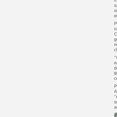
m
s
o
e
P
r
C
g
n
c
‘
e
d
t
c
P
A
‘
s
a