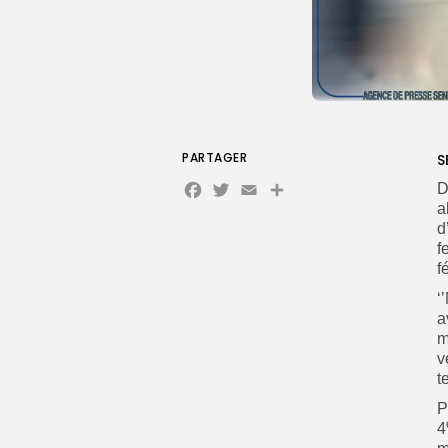
PARTAGER
S
Facebook
Twitter
Email
Partager
D
a
d
f
f
‘
a
m
v
t
P
4