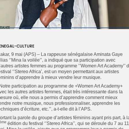
ENEGAL-CULTURE
akar, 9 mai (APS) – La rappeuse sénégalaise Aminata Gaye
llias ‘’Mina la voilée’’, a indiqué que sa participation avec
’autres artistes femmes au programme ‘’Women Art Academy’’ 
estival ‘’Stereo Africa’, est un moyen permettant aux artistes
éminins d’apprendre à mieux vendre leur musique.
’Notre participation au programme de +Women Art Academy+
vec les autres artistes femmes, était très intéressante dans la
esure où, elle nous a permis d’apprendre comment mieux
endre notre musique, nous professionnaliser, apprendre les
echniques d’écriture, etc.’’, a-t-elle dit à l’APS.
ortant la parole du groupe d’artistes féminins ayant pris part, à l
ème
édition du festival ‘’Stereo Africa’’, qui se déroule du 7 au 11