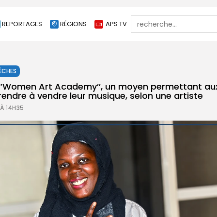
Search
REPORTAGES
RÉGIONS
APS TV
for:
ÊCHES
’Women Art Academy’’, un moyen permettant aux
ndre à vendre leur musique, selon une artiste
 À 14H35