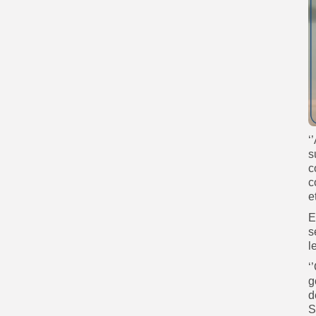
‘
s
c
c
e
E
s
l
‘
g
d
S