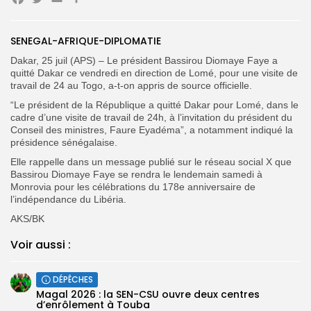
Facebook
Twitter
Email
Partager
Search
Search
for:
Button
SENEGAL-AFRIQUE-DIPLOMATIE
FR
Dakar, 25 juil (APS) – Le président Bassirou Diomaye Faye a
quitté Dakar ce vendredi en direction de Lomé, pour une visite de
travail de 24 au Togo, a-t-on appris de source officielle.
“Le président de la République a quitté Dakar pour Lomé, dans le
cadre d’une visite de travail de 24h, à l’invitation du président du
Conseil des ministres, Faure Eyadéma”, a notamment indiqué la
présidence sénégalaise.
Elle rappelle dans un message publié sur le réseau social X que
Bassirou Diomaye Faye se rendra le lendemain samedi à
Monrovia pour les célébrations du 178e anniversaire de
l’indépendance du Libéria.
AKS/BK
Voir aussi :
DÉPÊCHES
Magal 2026 : la SEN-CSU ouvre deux centres
d’enrôlement à Touba