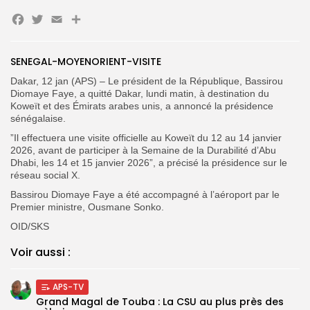
Facebook
Twitter
Email
Partager
Search
Search
for:
Button
FR
SENEGAL-MOYENORIENT-VISITE
Dakar, 12 jan (APS) – Le président de la République, Bassirou
Diomaye Faye, a quitté Dakar, lundi matin, à destination du
Koweït et des Émirats arabes unis, a annoncé la présidence
sénégalaise.
”Il effectuera une visite officielle au Koweït du 12 au 14 janvier
2026, avant de participer à la Semaine de la Durabilité d’Abu
Dhabi, les 14 et 15 janvier 2026”, a précisé la présidence sur le
réseau social X.
Bassirou Diomaye Faye a été accompagné à l’aéroport par le
Premier ministre, Ousmane Sonko.
OID/SKS
Voir aussi :
APS-TV
Grand Magal de Touba : La CSU au plus près des