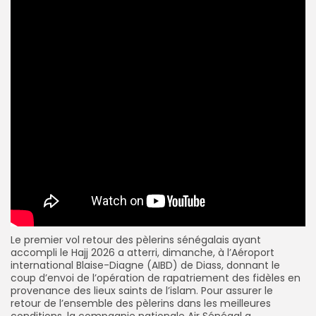
Le premier vol retour des pèlerins sénégalais ayant
accompli le Hajj 2026 a atterri, dimanche, à l’Aéroport
international Blaise-Diagne (AIBD) de Diass, donnant le
coup d’envoi de l’opération de rapatriement des fidèles en
provenance des lieux saints de l’islam. Pour assurer le
retour de l’ensemble des pèlerins dans les meilleures
conditions, la compagnie nationale Air Sénégal a