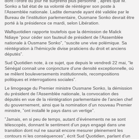
dont l’ordre du jour ne surprend plus personne”, après que M.
Sonko a fait état de sa volonté de réintégrer son poste à
l’Assemblée nationale. Ladite demande ayant été validée par le
Bureau de l’institution parlementaire, Ousmane Sonko devrait être
porté à la présidence ce mardi, selon Libération.
Walfquotidien rapporte toutefois que la démission de Malick
Ndiaye “pour céder son fauteuil de président de l’Assemblée
nationale à Ousmane Sonko”, “suscite une vive polémique. Sa
réintégration à l’hémicycle divise praticiens du droit et anciens
députés”.
Sud Quotidien note, à ce sujet, que depuis le vendredi 22 mai, “le
Sénégal connait une conjoncture d’une densité exceptionnelle, où
se mêlent bouleversements institutionnels, recompositions
politiques et interrogations sociales”.
Le limogeage du Premier ministre Ousmane Sonko, la démission
du président de l’Assemblée nationale, la convocation des
députés en vue de la réintégration parlementaire de l’ancien chef
du gouvernement, ainsi que la nomination d’un nouveau Premier
ministre, ”ont installé le pays dans un vertige”.
”Jamais, en si peu de temps, autant d’évènements ne se sont
télescopés, donnant le sentiment d’un pays engagé dans une
transition dont nul ne saurait encore mesurer pleinement les
contours ni les conséquences”, écrit Sud Quotidien, parlant d’un