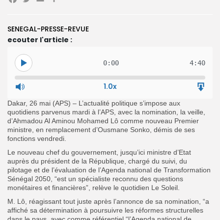
Facebook
Twitter
Email
Partager
SENEGAL-PRESSE-REVUE
ecouter l'article :
Search
Search
for:
Button
0:00
4:40
FR
1.0x
Dakar, 26 mai (APS) – L’actualité politique s’impose aux
quotidiens parvenus mardi à l’APS, avec la nomination, la veille,
d’Ahmadou Al Aminou Mohamed Lô comme nouveau Premier
ministre, en remplacement d’Ousmane Sonko, démis de ses
fonctions vendredi.
Le nouveau chef du gouvernement, jusqu’ici ministre d’Etat
auprès du président de la République, chargé du suivi, du
pilotage et de l’évaluation de l’Agenda national de Transformation
Sénégal 2050, “est un spécialiste reconnu des questions
monétaires et financières”, relève le quotidien Le Soleil.
M. Lô, réagissant tout juste après l’annonce de sa nomination, “a
affiché sa détermination à poursuivre les réformes structurelles
dans le pays, avec comme référentiel “l’Agenda national de