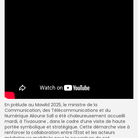
En prélude au Mawlid 2025, le ministre de la
Communication, des Télécommunications et du
Numérique Alioune Sall a été chaleureusement accueilli
mardi, à Tivaouane , dans le cadre d’une visite de haute
portée symbolique et stratégique. Cette démarche vise à
renforcer la collaboration entre l’État et les acteurs
médiatiques mobilisés pour la couverture de cet