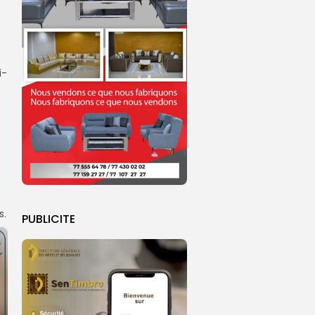
i-
e
s.
PUBLICITE