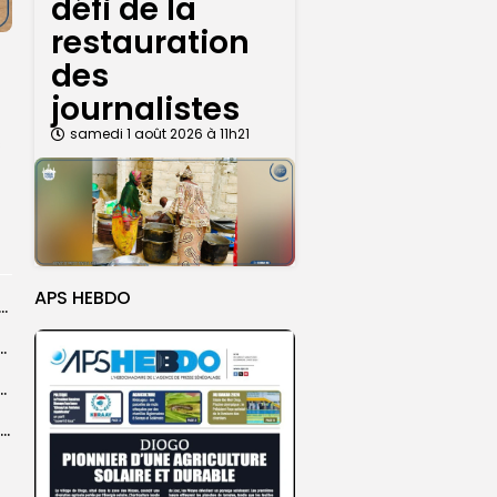
défi de la
restauration
des
journalistes
samedi 1 août 2026 à 11h21
s
APS HEBDO
dans les coulisses de la restauration de la presse...
 la CEDEAO adopte son plan d’actions stratégiques...
ba : La CSU au plus près des pèlerins
Magal 2026 : près de 20 000 pèlerins transportés vers Touba en...