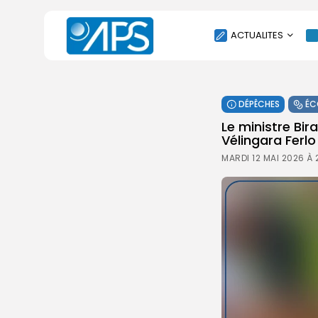
ACTUALITES
POLITIQUE
DÉPÊCHES
ÉC
SOCIÉTÉ
Le ministre Bir
ÉCONOMIE
Vélingara Ferlo
CULTURE
MARDI 12 MAI 2026 À 
SPORT
ENVIRONNEMENT
INTERNATIONAL
AGENDA
SANTE