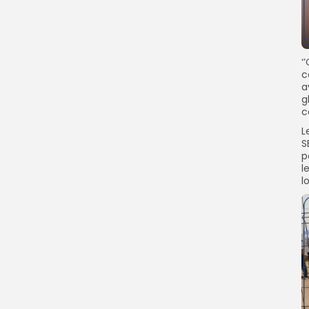
‘
c
a
g
c
L
S
p
l
l