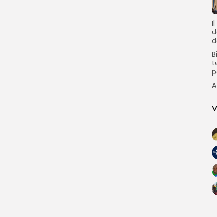
I
d
d
B
t
p
A
V