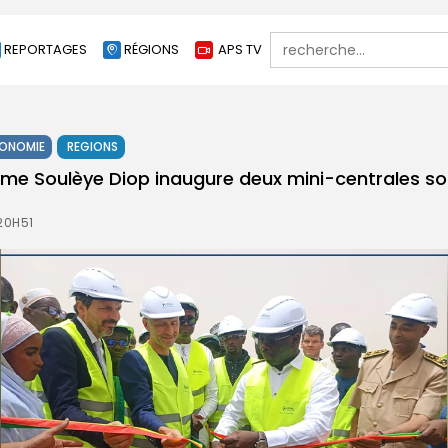
Search
REPORTAGES
RÉGIONS
APS TV
for:
ONOMIE
REGIONS
ame Soulèye Diop inaugure deux mini-centrales sol
20H51