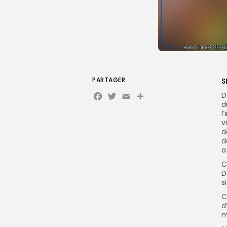
PARTAGER
S
Facebook
Twitter
Email
D
d
l
v
d
d
a
C
D
s
C
d
m