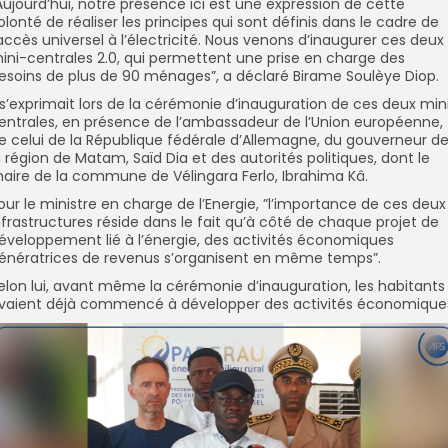
Aujourd’hui, notre présence ici est une expression de cette
olonté de réaliser les principes qui sont définis dans le cadre de
’accès universel à l’électricité. Nous venons d’inaugurer ces deux
ini-centrales 2.0, qui permettent une prise en charge des
esoins de plus de 90 ménages”, a déclaré Birame Soulèye Diop.
l s’exprimait lors de la cérémonie d’inauguration de ces deux min
entrales, en présence de l’ambassadeur de l’Union européenne,
e celui de la République fédérale d’Allemagne, du gouverneur d
a région de Matam, Saïd Dia et des autorités politiques, dont le
aire de la commune de Vélingara Ferlo, Ibrahima Kâ.
our le ministre en charge de l’Energie, ”l’importance de ces deux
nfrastructures réside dans le fait qu’à côté de chaque projet de
éveloppement lié à l’énergie, des activités économiques
énératrices de revenus s’organisent en même temps”.
elon lui, avant même la cérémonie d’inauguration, les habitants
vaient déjà commencé à développer des activités économique