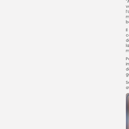
”
v
l
m
b
I
c
d
l
m
P
i
d
g
S
a