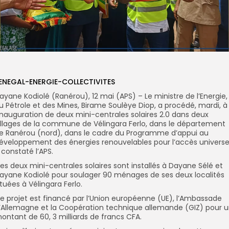
ENEGAL-ENERGIE-COLLECTIVITES
ayane Kodiolé (Ranérou), 12 mai (APS) – Le ministre de l’Energie,
u Pétrole et des Mines, Birame Soulèye Diop, a procédé, mardi, à
’inauguration de deux mini-centrales solaires 2.0 dans deux
illages de la commune de Vélingara Ferlo, dans le département
e Ranérou (nord), dans le cadre du Programme d’appui au
éveloppement des énergies renouvelables pour l’accès universel
 constaté l’APS.
es deux mini-centrales solaires sont installés à Dayane Sélé et
ayane Kodiolé pour soulager 90 ménages de ses deux localités
ituées à Vélingara Ferlo.
e projet est financé par l’Union européenne (UE), l’Ambassade
’Allemagne et la Coopération technique allemande (GIZ) pour 
ontant de 60, 3 milliards de francs CFA.