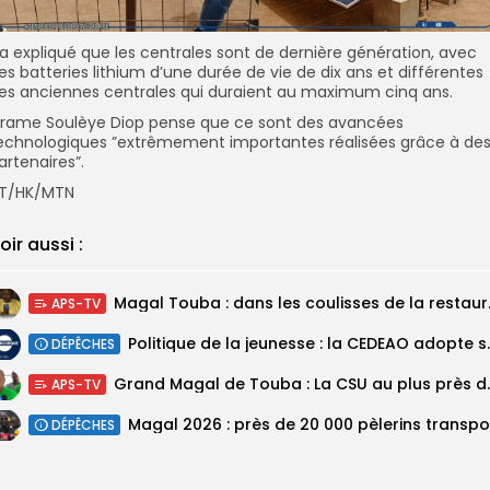
l a expliqué que les centrales sont de dernière génération, avec
es batteries lithium d’une durée de vie de dix ans et différentes
es anciennes centrales qui duraient au maximum cinq ans.
irame Soulèye Diop pense que ce sont des avancées
echnologiques ”extrêmement importantes réalisées grâce à de
artenaires”.
T/HK/MTN
oir aussi :
Magal Touba : 
APS-TV
Politique de la jeunesse :
DÉPÊCHES
Grand Magal de Tou
APS-TV
DÉPÊCHES