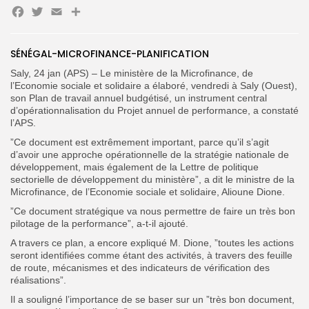
Facebook
Twitter
Email
Partager
Search
Search
for:
Button
SÉNÉGAL-MICROFINANCE-PLANIFICATION
FR
Saly, 24 jan (APS) – Le ministère de la Microfinance, de
l’Economie sociale et solidaire a élaboré, vendredi à Saly (Ouest),
son Plan de travail annuel budgétisé, un instrument central
d’opérationnalisation du Projet annuel de performance, a constaté
l’APS.
”Ce document est extrêmement important, parce qu’il s’agit
d’avoir une approche opérationnelle de la stratégie nationale de
développement, mais également de la Lettre de politique
sectorielle de développement du ministère”, a dit le ministre de la
Microfinance, de l’Economie sociale et solidaire, Alioune Dione.
”Ce document stratégique va nous permettre de faire un très bon
pilotage de la performance”, a-t-il ajouté.
A travers ce plan, a encore expliqué M. Dione, ”toutes les actions
seront identifiées comme étant des activités, à travers des feuille
de route, mécanismes et des indicateurs de vérification des
réalisations”.
Il a souligné l’importance de se baser sur un ”très bon document,