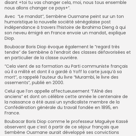
disant +toi tu vas changer cela, moi, nous tous ensemble
nous allons changer ce pays+”.
Avec “Le mandat”, Sembène Ousmane peint sur un ton
humoristique la nouvelle société sénégalaise post
indépendance à travers l’histoire de Ibrahima Dieng à qui
son neveu émigré en France envoie un mandat, explique
Diop.
Boubacar Boris Diop évoque également le ”regard très
tendre” de Sembène à l’endroit des classes défavorisées et
en particulier de la classe ouvrière.
”Cela vient de sa formation au Parti communiste français
où il a milité et dont il a gardé à Yoff la carte jusqu’à sa
mort”, a rappelé l’auteur du livre “Murambi, le livre des
ossements”, publié en 2000.
Celui que l’on appelle affectueusement “l’Aîné des
anciens” et dont on célèbre cette année le centenaire de
la naissance a été aussi un syndicaliste membre de la
Confédération générale du travail fondée en 1895, en
France.
Boubacar Boris Diop comme le professeur Maguèye Kassé
observent que c’est à partir de ce séjour français que
Sembène Ousmane aurait développé ses convictions