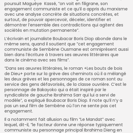
poursuit Maguèye Kassé, ”on voit en filigrane, son
engagement communiste et ce qu’il a appris du marxisme
avec une analyse concrète de situations concrètes, et
surtout, de pouvoir apercevoir, déceler, identifier et
démontrer l’ensemble des contradictions qui agitent des
sociétés en mutation permanente”.
L’écrivain et journaliste Boubacar Boris Diop abonde dans le
même sens, quand il soutient que ”cet engagement
communiste de Sembène Ousmane est omniprésent aussi
bien dans l’écriture à travers ses œuvres littéraires que
dans le cinéma avec ses films”.
”Dans ses œuvres littéraires, le roman +Les bouts de bois
de Dieu+ porte sur la grève des cheminots où il a mélangé
les deux grèves et les personnages de ce roman sont au
service des gens défavorisés, de la classe ouvrière. C’est le
personnage de Bakayoko qui a était inspiré par le
syndicaliste de gauche Ibrahima Sarr qui lui a servi de
modèle”, a expliqué Boubacar Boris Diop. Il note qu’il n’y a
pas un seul film de Sembène où l’on ne sente pas cet
engagement.
Il a notamment fait allusion au film “Le Mandat” avec
lequel, dit-il, ”le facteur donne une réponse typiquement
communiste au personnage principal Ibrahima Dieng en