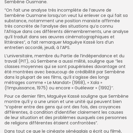
Sembène Ousmane.
”On fait une analyse très incomplète de l’œuvre de
Sembène Ousmane lorsqu’on veut lui enlever ce qui fait sa
substance, notamment une position marxiste affirmée
très concrète de l’analyse des situations qu’a connu
l’Afrique dans ces différents démembrements, une analyse
qu’il traduit dans ses œuvres cinématographiques et
littéraires”, a fait remarquer Maguèye Kassé lors d’un
entretien accordé, jeudi, à l’APS.
L’universitaire, membre du Partie de l’indépendance et du
travail (PIT), où Sembene a aussi milité, souligne que ‘’les
classes moyennes qui se sont paupérisées davantage ont
été montrées avec beaucoup de crédibilité par Sembène
dans la plupart de ses films, qu’il s’agisse des longs
métrages comme « Le Mandat» (1968), « Xala »
(l’impuissance, 1975) ou encore « Guélewar » (1992)’’.
Pour ce dernier film, Maguèye Kassé souligne que Sembène
montre qu’il y a une union et une unité qui peuvent bien
”s’opérer entre des gens qui ont des fois, des croyances
différentes, à condition d’identifier clairement les causes
de leur situation et des problèmes auxquels ces personnes
de religions différentes étaient confrontées”.
Dans tout ce que le cinéaste sénégalais a écrit ou filmé,