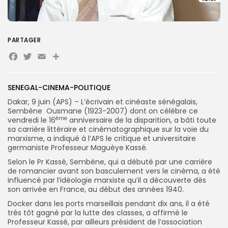
PARTAGER
Facebook
Twitter
Email
Partager
Search
Search
for:
Button
FR
SENEGAL-CINEMA-POLITIQUE
Dakar, 9 juin (APS) – L’écrivain et cinéaste sénégalais,
Sembène Ousmane (1923-2007) dont on célèbre ce
ème
vendredi le 16
anniversaire de la disparition, a bâti toute
sa carrière littéraire et cinématographique sur la voie du
marxisme, a indiqué à l’APS le critique et universitaire
germaniste Professeur Maguèye Kassé.
Selon le Pr Kassé, Sembène, qui a débuté par une carrière
de romancier avant son basculement vers le cinéma, a été
influencé par l’idéologie marxiste qu’il a découverte dès
son arrivée en France, au début des années 1940.
Docker dans les ports marseillais pendant dix ans, il a été
très tôt gagné par la lutte des classes, a affirmé le
Professeur Kassé, par ailleurs président de l’association