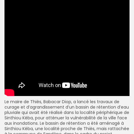
Le maire de Thiès, Babacar Diop, a lancé les travaux de
curage et d’agrandissement d’un bassin de rétention d’eau
pluviale qui avait été réalisé dans la localité périphérique de
Sinthiou Kéba, pour atténuer la vulnérabilité de la ville face
aux inondations. Le bassin de rétention a été aménagé à
Sinthiou Kéba, une localité proche de Thiès, mais rattachée
à la commune de Fandène, dans le cadre du projet