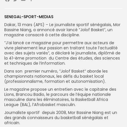
Facebook
Twitter
Email
Partager
Search
Search
for:
SENEGAL-SPORT-MEDIAS
Button
Dakar, 13 mars (APS) – Le journaliste sportif sénégalais, Mor
FR
Bassine Niang, a annoncé avoir lancé ”Jolof Basket”, un
magazine consacré à cette discipline.
”J’ai lancé ce magazine pour permettre aux acteurs de
vivre pleinement leur passion en traitant toute l’actualité
avec des sujets variés”, a déclaré le journaliste, diplômé de
la 41-ème promotion du Centre des études, des sciences
et techniques de l’information.
Dans son premier numéro, ”Jolof Basket” aborde les
championnats nationaux, les défis du basket local
(professionnalisme, formation et autonomisation).
Le magazine propose un entretien avec le capitaine des
Lions, Brancou Badio, le parcours de l’équipe nationale
masculine dans les éliminatoires, la Basketball Africa
League (BAL), l’Afrobasket masculin.
Journaliste sportif depuis 2008, Mor Bassine Niang est un
des grands connaisseurs du basketball sénégalais et
africain.