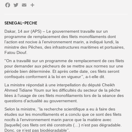
Facebook
Twitter
Email
Partager
Search
Search
for:
Button
SENEGAL-PECHE
Dakar, 14 avr (APS) – Le gouvernement travaille sur un
FR
programme de remplacement des filets monofilaments dont
l’action est nocive à l’environnement marin, a indiqué lundi, la
ministre des Pêches, des infrastructures maritimes et portuaires,
Fatou Diouf.
‘
’On a travaillé sur un programme de remplacement de ces filets
pour demander aux pécheurs de se mettre aux normes sur une
période bien déterminée. Et après cette date, ces filets seront
confisqués conforment à la loi en vigueur’’, a-t-elle dit.
La ministre répondait à une interpellation du député Cheikh
Ahmed Tidiane Youm sur les difficultés du secteur de la pêche
liées à l’usage de ces filets monofilaments lors de la séance des
questions d’actualité au gouvernement.
Selon la ministre, ‘’la recherche scientifique a eu à faire des
études sur les monofilaments et a conclu que ce sont des filets
nocifs à l’environnement marin parce que la matière avec
[laquelle] ces filets ont été construits (…) n’est pas dégradable.
Donc, ce n’est pas biodégradable’’.