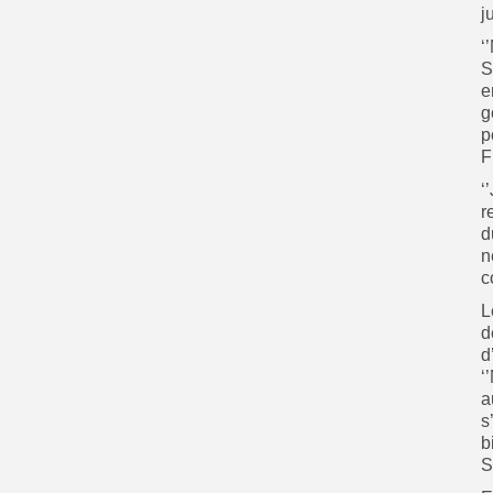
ju
‘
S
e
g
p
F
‘
r
d
n
c
L
d
d
‘
a
s
b
S