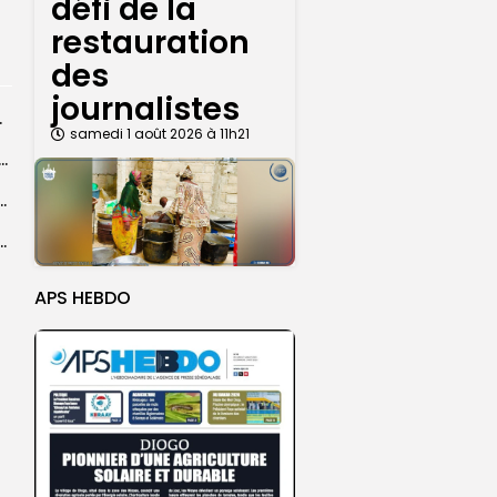
défi de la
restauration
des
journalistes
rprend encore...
samedi 1 août 2026 à 11h21
dans les coulisses de la restauration de la presse...
 la CEDEAO adopte son plan d’actions stratégiques...
ba : La CSU au plus près des pèlerins
APS HEBDO