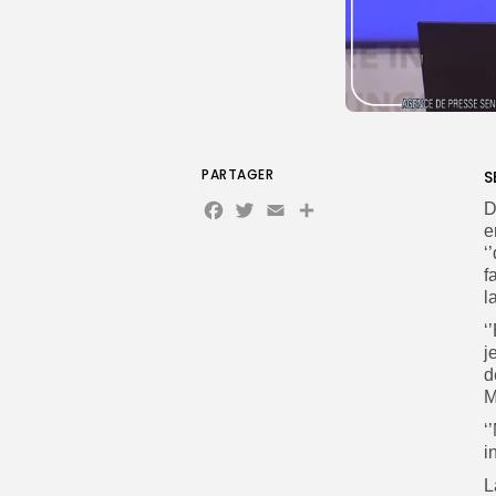
PARTAGER
S
Facebook
Twitter
Email
Partager
D
e
‘
f
l
‘
j
d
M
‘
i
L