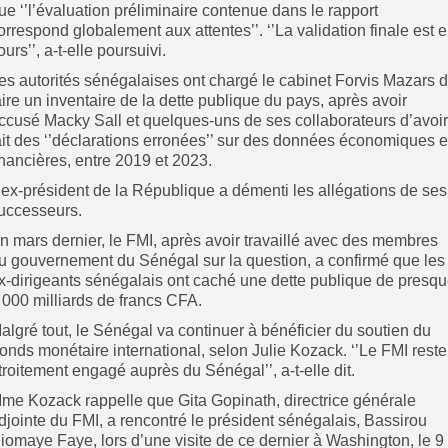
ue ‘’l’évaluation préliminaire contenue dans le rapport
orrespond globalement aux attentes’’. ‘’La validation finale est 
ours’’, a-t-elle poursuivi.
es autorités sénégalaises ont chargé le cabinet Forvis Mazars 
aire un inventaire de la dette publique du pays, après avoir
ccusé Macky Sall et quelques-uns de ses collaborateurs d’avoir
ait des ‘’déclarations erronées’’ sur des données économiques e
inancières, entre 2019 et 2023.
’ex-président de la République a démenti les allégations de ses
uccesseurs.
n mars dernier, le FMI, après avoir travaillé avec des membres
u gouvernement du Sénégal sur la question, a confirmé que les
x-dirigeants sénégalais ont caché une dette publique de presq
 000 milliards de francs CFA.
algré tout, le Sénégal va continuer à bénéficier du soutien du
onds monétaire international, selon Julie Kozack. ‘’Le FMI reste
troitement engagé auprès du Sénégal’’, a-t-elle dit.
me Kozack rappelle que Gita Gopinath, directrice générale
djointe du FMI, a rencontré le président sénégalais, Bassirou
iomaye Faye, lors d’une visite de ce dernier à Washington, le 9