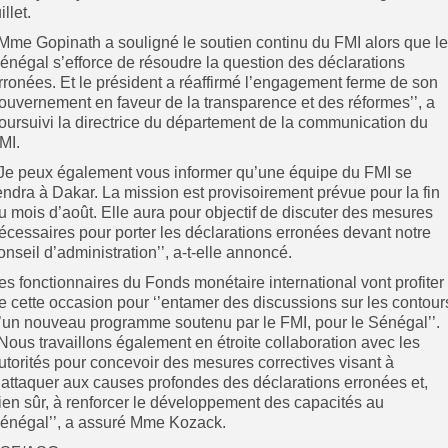
illet.
’Mme Gopinath a souligné le soutien continu du FMI alors que le
énégal s’efforce de résoudre la question des déclarations
rronées. Et le président a réaffirmé l’engagement ferme de son
ouvernement en faveur de la transparence et des réformes’’, a
oursuivi la directrice du département de la communication du
MI.
’Je peux également vous informer qu’une équipe du FMI se
endra à Dakar. La mission est provisoirement prévue pour la fin
u mois d’août. Elle aura pour objectif de discuter des mesures
écessaires pour porter les déclarations erronées devant notre
onseil d’administration’’, a-t-elle annoncé.
es fonctionnaires du Fonds monétaire international vont profiter
e cette occasion pour ‘’entamer des discussions sur les contour
’un nouveau programme soutenu par le FMI, pour le Sénégal’’.
’Nous travaillons également en étroite collaboration avec les
utorités pour concevoir des mesures correctives visant à
’attaquer aux causes profondes des déclarations erronées et,
ien sûr, à renforcer le développement des capacités au
énégal’’, a assuré Mme Kozack.