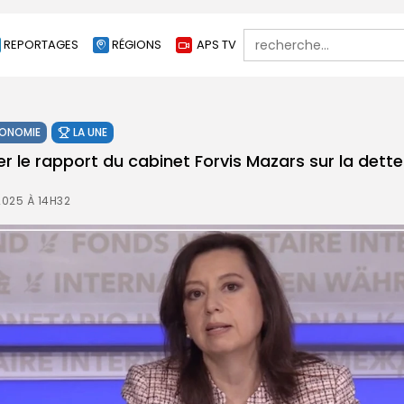
Search
REPORTAGES
RÉGIONS
APS TV
for:
ONOMIE
LA UNE
ier le rapport du cabinet Forvis Mazars sur la dett
2025 À 14H32