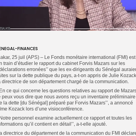
ENEGAL-FINANCES
akar, 25 juil (APS) – Le Fonds monétaire international (FMI) est
n train d’étudier le rapport du cabinet Forvis Mazars sur les
’déclarations erronées’’ que les ex-dirigeants du Sénégal auraie
aites sur la dette publique du pays, a-t-on appris de Julie Kozack
a directrice de son département chargé de la communication.
’En ce qui concerne les questions relatives au rapport de Mazars
e peux vous dire que nous avons reçu un inventaire préliminaire
e la dette [du Sénégal] préparé par Forvis Mazars’’, a annoncé
me Kozack lors d’une visioconférence.
’Notre personnel examine actuellement ce rapport et toutes les
nformations qu’il contient en détail’’, a-t-elle ajouté.
a directrice du département de la communication du FMI déclar