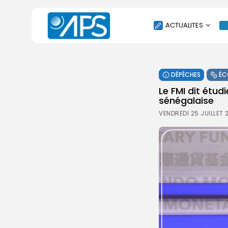
ACTUALITES
POLITIQUE
DÉPÊCHES
ÉC
SOCIÉTÉ
Le FMI dit étud
ÉCONOMIE
sénégalaise
CULTURE
VENDREDI 25 JUILLET 
SPORT
ENVIRONNEMENT
INTERNATIONAL
AGENDA
SANTE