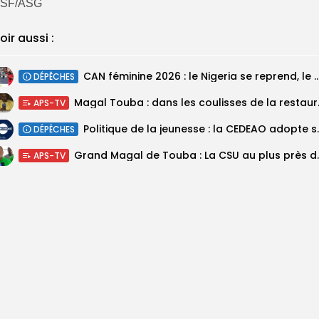
SF/ASG
oir aussi :
‎CAN féminine 2026 : le Nigeria se reprend, le Malawi su
DÉPÊCHES
Magal Touba : 
APS-TV
Politique de la jeunesse :
DÉPÊCHES
Grand Magal de Tou
APS-TV