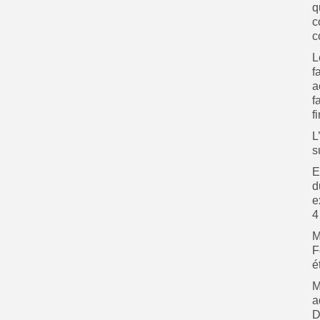
q
c
c
L
f
a
f
f
L
s
E
d
e
4
M
F
é
M
a
D