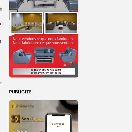
en
de
t
ue
PUBLICITE