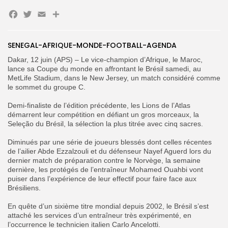
Facebook
Twitter
Email
Partager
Search
Search
for:
Button
SENEGAL-AFRIQUE-MONDE-FOOTBALL-AGENDA
FR
Dakar, 12 juin (APS) – Le vice-champion d’Afrique, le Maroc,
lance sa Coupe du monde en affrontant le Brésil samedi, au
MetLife Stadium, dans le New Jersey, un match considéré comme
le sommet du groupe C.
‎Demi-finaliste de l’édition précédente, les Lions de l’Atlas
démarrent leur compétition en défiant un gros morceaux, la
Seleção du Brésil, la sélection la plus titrée avec cinq sacres.
‎Diminués par une série de joueurs blessés dont celles récentes
de l’ailier Abde Ezzalzouli et du défenseur Nayef Aguerd lors du
dernier match de préparation contre le Norvège, la semaine
dernière, les protégés de l’entraîneur Mohamed Ouahbi vont
puiser dans l’expérience de leur effectif pour faire face aux
Brésiliens.
‎En quête d’un sixième titre mondial depuis 2002, le Brésil s’est
attaché les services d’un entraîneur très expérimenté, en
l’occurrence le technicien italien Carlo Ancelotti.